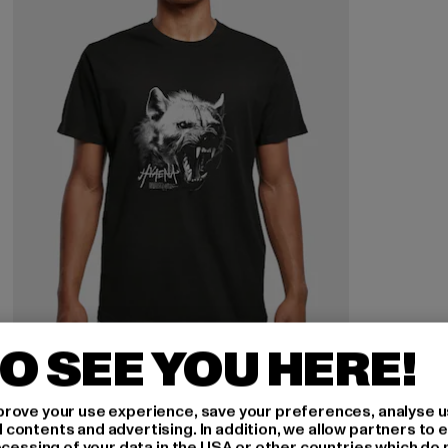
O SEE YOU HERE!
MISTER TEE
rove your use experience, save your preferences, analyse u
Hyeana Tee
ontents and advertising. In addition, we allow partners to e
ocessing of your data in the USA or other countries which do 