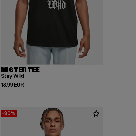
MISTER TEE
Stay Wild
Derzeitiger Preis: 18,99 EUR
18,99 EUR
-30%