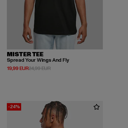
MISTER TEE
Spread Your Wings And Fly
Derzeitiger Preis: 19,99 EUR
Aktionspreis: 24,99 EUR
19,99 EUR
24,99 EUR
-24%