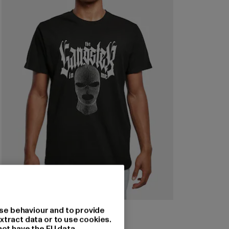
MISTER TEE
se behaviour and to provide
The Gangster In Me Tee
xtract data or to use cookies.
not have the EU data