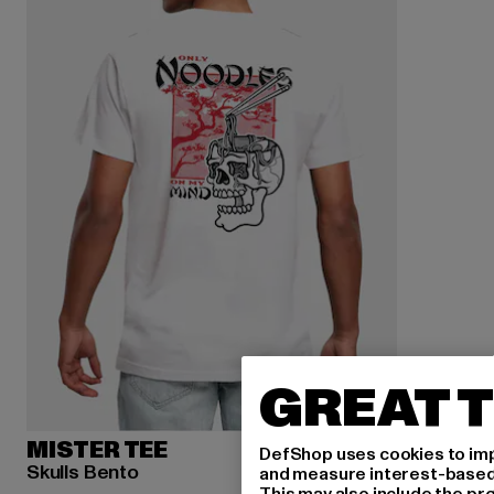
GREAT T
MISTER TEE
DefShop uses cookies to imp
Skulls Bento
and measure interest-based c
This may also include the pr