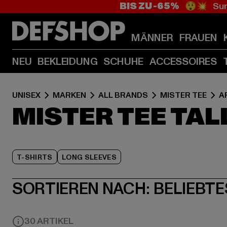
BIS ZU -65%
😲💥 Sum
MÄNNER
FRAUEN
NEU
BEKLEIDUNG
SCHUHE
ACCESSOIRES
UNISEX
MARKEN
ALL BRANDS
MISTER TEE
A
MISTER TEE TAL
T-SHIRTS
LONG SLEEVES
SORTIEREN NACH:
BELIEBTE
30 ARTIKEL