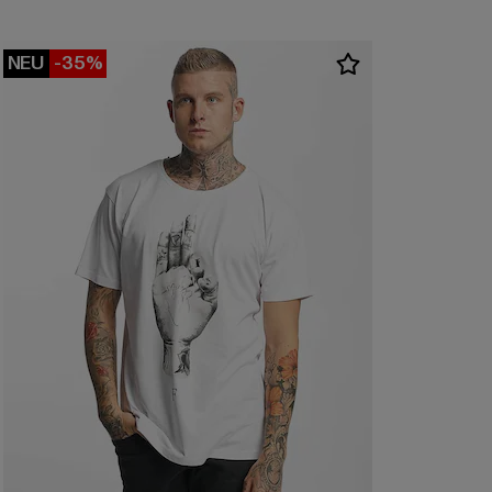
NEU
-35%