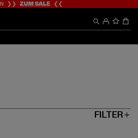
ION ❯❯
ZUM SALE
❮❮
FILTER