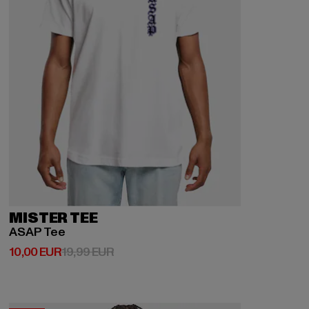
MISTER TEE
ASAP Tee
Derzeitiger Preis: 10,00 EUR
Aktionspreis: 19,99 EUR
10,00 EUR
19,99 EUR