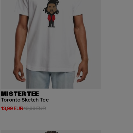
MISTER TEE
Toronto Sketch Tee
Derzeitiger Preis: 13,99 EUR
Aktionspreis: 19,99 EUR
13,99 EUR
19,99 EUR