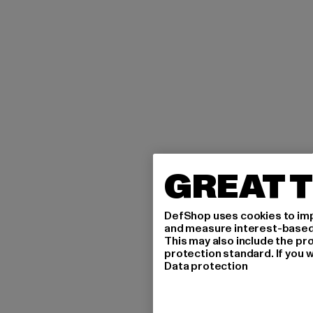
GREAT T
DefShop uses cookies to imp
and measure interest-based c
This may also include the pr
protection standard. If you w
Data protection