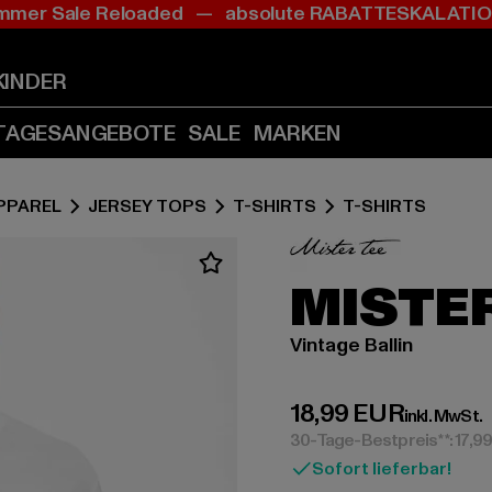
mer Sale Reloaded — absolute RABATTESKALAT
Zum
Zum
Inhalt
Fußzeile
springen
springen
KINDER
(Enter
(Enter
drücken)
drücken)
TAGESANGEBOTE
SALE
MARKEN
PPAREL
JERSEY TOPS
T-SHIRTS
T-SHIRTS
MISTER
Vintage Ballin
Derzeitiger Preis:
18,99 EUR
inkl. MwSt.
30-Tage-Bestpreis**: 17,9
Sofort lieferbar!