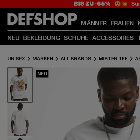
BIS ZU -65%
😲💥 Sum
MÄNNER
FRAUEN
NEU
BEKLEIDUNG
SCHUHE
ACCESSOIRES
UNISEX
MARKEN
ALL BRANDS
MISTER TEE
A
NEU