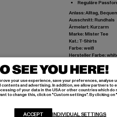
Reguläre Passfo
Anlass: Alltag, Bequem,
Ausschnitt: Rundhals
Ärmelart: Kurzarm
Marke: Mister Tee
Kat.: T-Shirts
Farbe: weiß
Hersteller Farbe: whit
Materialzusammense
O SEE YOU HERE!
Art.Nr: MT1667-00220
rove your use experience, save your preferences, analyse u
Hersteller: TB Intern
ontents and advertising. In addition, we allow partners to e
Dr.-Robert-Murjahn-S
ocessing of your data in the USA or other countries which do 
ant to change this, click on "Custom settings". By clicking on 
GRÖSSE 
ACCEPT
INDIVIDUAL SETTINGS