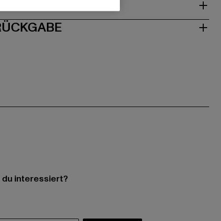
ISE
 RÜCKGABE
 du interessiert?