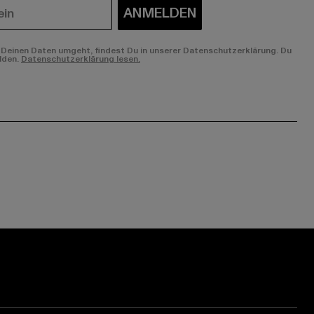
ANMELDEN
Deinen Daten umgeht, findest Du in unserer Datenschutzerklärung. Du
lden.
Datenschutzerklärung lesen.