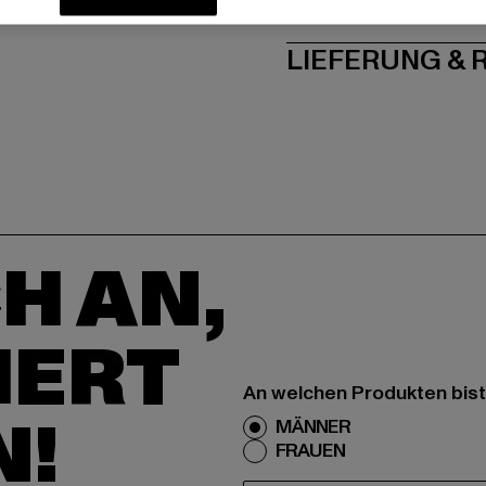
PFLEGEHINWE
LIEFERUNG &
H AN,
IERT
An welchen Produkten bist
N!
MÄNNER
FRAUEN