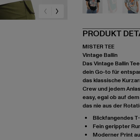
schwarz
grün
gr
PRODUKT DET
MISTER TEE
Vintage Ballin
Das Vintage Ballin Tee
dein Go-to für entspa
das klassische Kurzar
Crew und jedem Anlass
easy, egal ob auf dem 
das nie aus der Rotatio
Blickfangendes T
Fein gerippter R
Moderner Print a