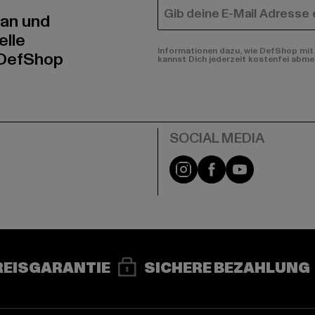
E-MAIL
 an und
elle
Informationen dazu, wie DefShop mit 
 DefShop
kannst Dich jederzeit kostenfei abme
e
Instagram
Facebook
YouTube
REISGARANTIE
SICHERE BEZAHLUNG