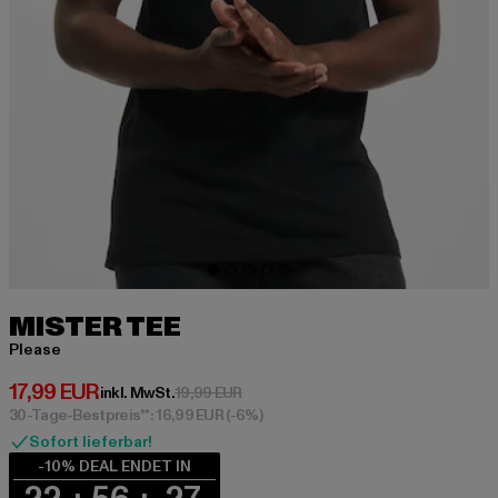
MISTER TEE
Please
Derzeitiger Preis: 17,99 EUR
17,99 EUR
Aktionspreis: 19,99 EUR
inkl. MwSt.
19,99 EUR
30-Tage-Bestpreis**: 16,99 EUR
(-6%)
Sofort lieferbar!
-10% DEAL ENDET IN