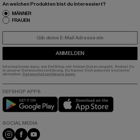
An welchen Produkten bist du interessiert?
MÄNNER
FRAUEN
E-MAIL
ANMELDEN
Informationen dazu, wie DefShop mit Deinen Daten umgeht, findest Du
in unserer Datenschutzerklärung. Du kannst Dich jederzeit kostenfei
abmelden.
Datenschutzerklärung lesen.
Play market
App store
Instagram
Facebook
YouTube