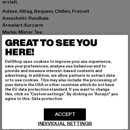
erzielt.
Anlass: Alltag, Bequem, Chillen, Freizeit
Ausschnitt: Rundhals
Ärmelart: Kurzarm
Marke: Mister Tee
Kat.: T-Shirts
GREAT TO SEE YOU
Farbe: schwarz
HERE!
Hersteller Farbe: black
Materialzusammensetzung: 100% Baumwolle
DefShop uses cookies to improve your use experience,
save your preferences, analyse use behaviour and to
Art.Nr: MT1880-00007
provide and measure interest-based contents and
advertising. In addition, we allow partners to extract data
or to use cookies. This may also include the processing of
Hersteller: TB International GmbH |
info@tbint.de
your data in the USA or other countries which do not have
Dr.-Robert-Murjahn-Straße 7 | 64372 Ober-Ramstadt |
the EU data protection standard. If you want to change
this, click on "Custom settings". By clicking on "Accept" you
DE
agree to this.
Data protection
ACCEPT
GRÖSSE & PASSFORM
INDIVIDUAL SETTINGS
PFLEGEHINWEISE