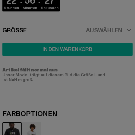
22
56
26
Stunden
Minuten
Sekunden
SIZE
GRÖSSE
AUSWÄHLEN
IN DEN WARENKORB
Artikel fällt normal aus
Unser Model trägt auf diesem Bild die Größe L und
ist NaN m groß.
FARBOPTIONEN