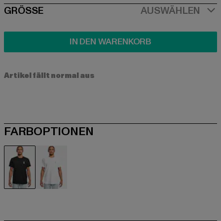
SIZE
GRÖSSE
AUSWÄHLEN
IN DEN WARENKORB
Artikel fällt normal aus
FARBOPTIONEN
schwarz
weiß