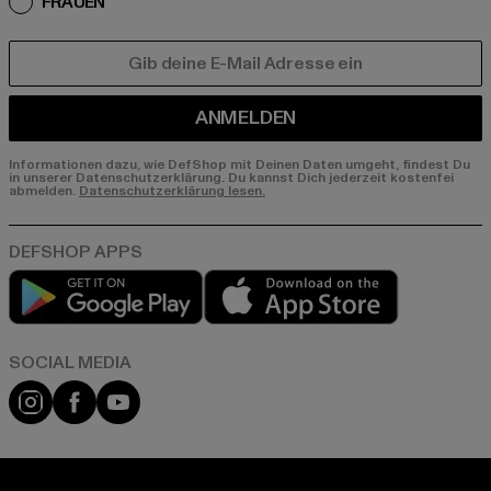
FRAUEN
E-MAIL
ANMELDEN
Informationen dazu, wie DefShop mit Deinen Daten umgeht, findest Du
in unserer Datenschutzerklärung. Du kannst Dich jederzeit kostenfei
abmelden.
Datenschutzerklärung lesen.
Play market
App store
Instagram
Facebook
YouTube