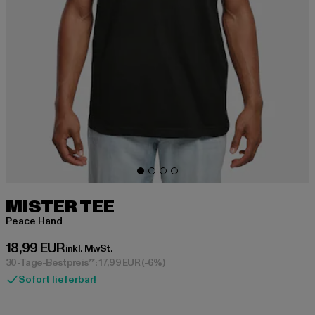
MISTER TEE
Peace Hand
Derzeitiger Preis: 18,99 EUR
18,99 EUR
inkl. MwSt.
30-Tage-Bestpreis**: 17,99 EUR
(-6%)
Sofort lieferbar!