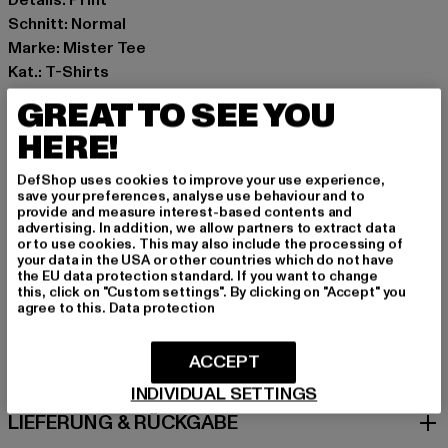
Schnitt: Normal
Marke: Mister Tee
Kat.: T-Shirts
Farbe: schwarz
GREAT TO SEE YOU
Hersteller Farbe: black
HERE!
Materialzusammensetzung: 100% Baumwolle
Art.Nr: MT3164-00007
DefShop uses cookies to improve your use experience,
save your preferences, analyse use behaviour and to
provide and measure interest-based contents and
Hersteller: TB International GmbH |
info@tbint.de
advertising. In addition, we allow partners to extract data
Dr.-Robert-Murjahn-Straße 7 | 64372 Ober-Ramstadt |
or to use cookies. This may also include the processing of
your data in the USA or other countries which do not have
DE
the EU data protection standard. If you want to change
this, click on "Custom settings". By clicking on "Accept" you
agree to this.
Data protection
GRÖSSE & PASSFORM
ACCEPT
PFLEGEHINWEISE
INDIVIDUAL SETTINGS
LIEFERUNG & RÜCKGABE