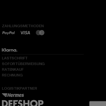
ZAHLUNGSMETHODEN
LASTSCHRIFT
SOFORTÜBERWEISUNG
RATENKAUF
RECHNUNG
LOGISTIKPARTNER