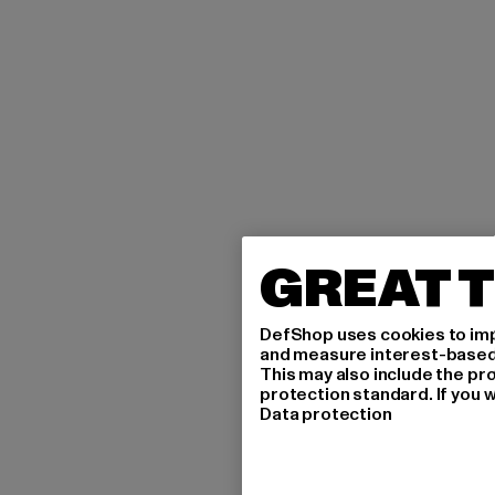
GREAT T
DefShop uses cookies to imp
and measure interest-based c
This may also include the pr
protection standard. If you w
Data protection