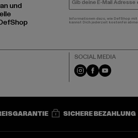
E-MAIL
 an und
elle
Informationen dazu, wie DefShop mit 
 DefShop
kannst Dich jederzeit kostenfei abme
e
Instagram
Facebook
YouTube
REISGARANTIE
SICHERE BEZAHLUNG