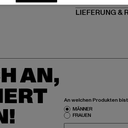
LIEFERUNG &
H AN,
IERT
An welchen Produkten bist
N!
MÄNNER
FRAUEN