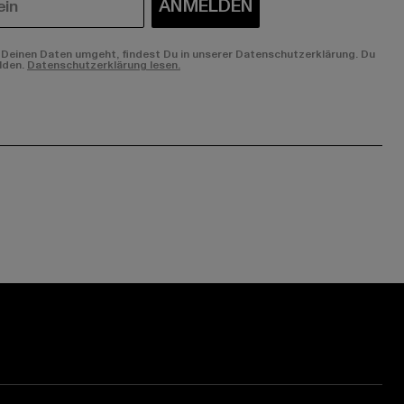
ANMELDEN
Deinen Daten umgeht, findest Du in unserer Datenschutzerklärung. Du
lden.
Datenschutzerklärung lesen.