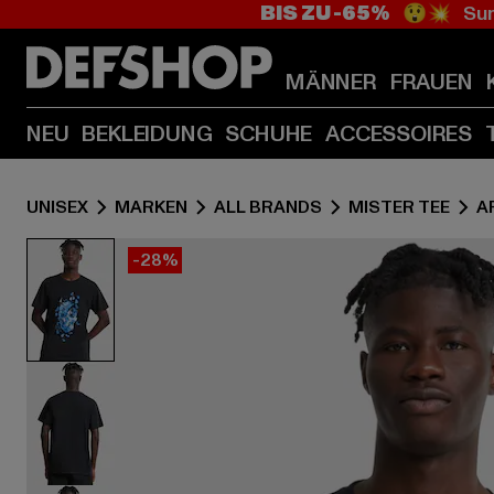
BIS ZU -65%
😲💥 Sum
MÄNNER
FRAUEN
NEU
BEKLEIDUNG
SCHUHE
ACCESSOIRES
UNISEX
MARKEN
ALL BRANDS
MISTER TEE
A
-28%