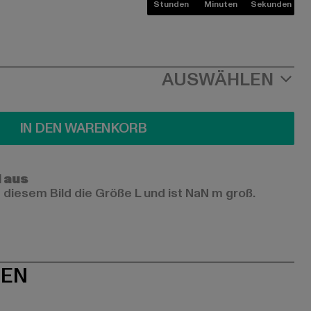
Stunden
Minuten
Sekunden
AUSWÄHLEN
IN DEN WARENKORB
l aus
 diesem Bild die Größe L und ist NaN m groß.
NEN