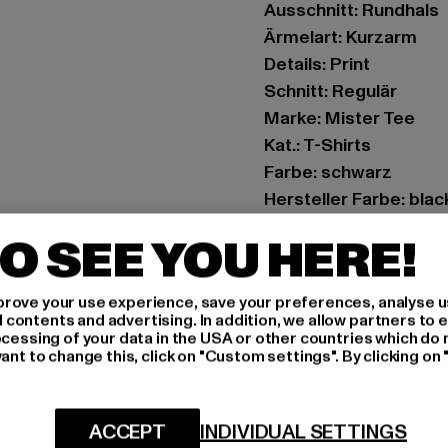
Ausschnitt: Rundhals
Ärmelart: Kurzarm
Details: Print
Schnitt: Regulär
Marke: Mister Tee
Kat.: T-Shirts
Farbe: schwarz
Hersteller Farbe: blac
Materialzusammense
O SEE YOU HERE!
Art.Nr: MT2698-0000
rove your use experience, save your preferences, analyse u
Hersteller: TB Intern
ontents and advertising. In addition, we allow partners to e
Dr.-Robert-Murjahn-S
ocessing of your data in the USA or other countries which do 
ant to change this, click on "Custom settings". By clicking on 
GRÖSSE 
ACCEPT
INDIVIDUAL SETTINGS
PFLEGEHINWE