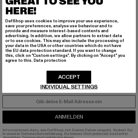
GREAT TO SEE YOU
INSPIRIERT ZU BLEI
HERE!
BEN!
DefShop uses cookies to improve your use experience,
Melde dich hier für unseren Newsletter an und
save your preferences, analyse use behaviour and to
provide and measure interest-based contents and
erhalte künftig Informationen über aktuelle Tre
advertising. In addition, we allow partners to extract data
nds, Angebote und Gutscheine von DefShop p
or to use cookies. This may also include the processing of
your data in the USA or other countries which do not have
er E-Mail!
the EU data protection standard. If you want to change
this, click on "Custom settings". By clicking on "Accept" you
agree to this.
Data protection
An welchen Produkten bist du interessiert?
ACCEPT
MÄNNER
FRAUEN
INDIVIDUAL SETTINGS
E-MAIL
ANMELDEN
Informationen dazu, wie DefShop mit Deinen Daten umgeht, findest Du
in unserer Datenschutzerklärung. Du kannst Dich jederzeit kostenfei
abmelden.
Datenschutzerklärung lesen.