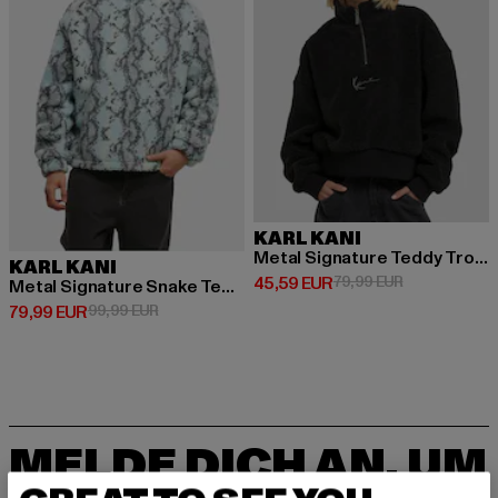
KARL KANI
Metal Signature Teddy Troyer
KARL KANI
Derzeitiger Preis: 45,59 EUR
Aktionspreis:
45,59 EUR
79,99 EUR
Metal Signature Snake Teddy
Derzeitiger Preis: 79,99 EUR
Aktionspreis: 99,99 EUR
79,99 EUR
99,99 EUR
MELDE DICH AN, UM