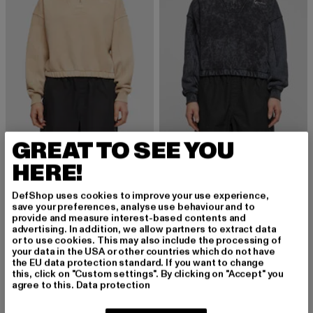
GREAT TO SEE YOU
KARL KANI
KARL KANI
KW241-007-1 Karl Kani KK Chest Signature Washed Crop Troyer
KW241-007-3 Karl Kani KK Chest Signature Washed Crop Troyer
HERE!
Derzeitiger Preis: 58,79 EUR
Aktionspreis: 69,99 EUR
Derzeitiger Preis: 60,19 EUR
Aktionspreis: 
58,79 EUR
69,99 EUR
60,19 EUR
69,99 EUR
DefShop uses cookies to improve your use experience,
save your preferences, analyse use behaviour and to
provide and measure interest-based contents and
advertising. In addition, we allow partners to extract data
or to use cookies. This may also include the processing of
your data in the USA or other countries which do not have
the EU data protection standard. If you want to change
MELDE DICH AN, UM
this, click on "Custom settings". By clicking on "Accept" you
agree to this.
Data protection
INSPIRIERT ZU BLEI