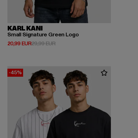
KARL KANI
Small Signature Green Logo
Derzeitiger Preis: 20,99 EUR
Aktionspreis: 29,99 EUR
20,99 EUR
29,99 EUR
-45%