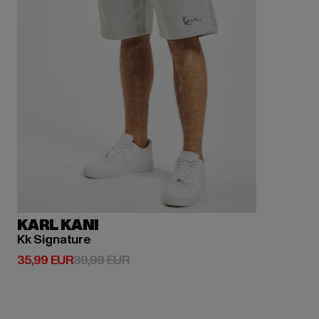
KARL KANI
Kk Signature
Derzeitiger Preis: 35,99 EUR
Aktionspreis: 39,99 EUR
35,99 EUR
39,99 EUR