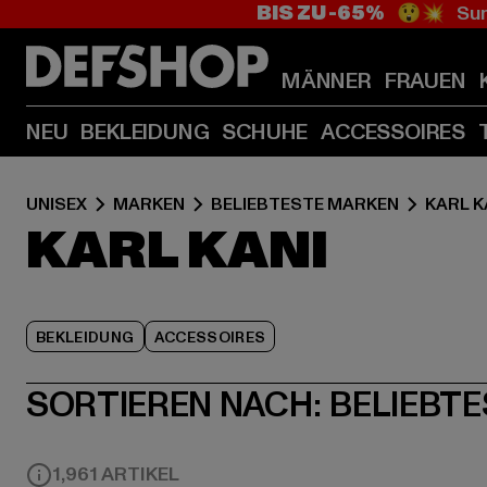
BIS ZU -65%
😲💥 Sum
MÄNNER
FRAUEN
NEU
BEKLEIDUNG
SCHUHE
ACCESSOIRES
UNISEX
MARKEN
BELIEBTESTE MARKEN
KARL K
KARL KANI
BEKLEIDUNG
ACCESSOIRES
SORTIEREN NACH:
BELIEBTE
1,961 ARTIKEL