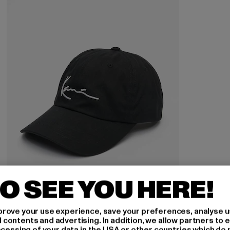
O SEE YOU HERE!
KARL KANI
rove your use experience, save your preferences, analyse u
Signature
ontents and advertising. In addition, we allow partners to e
ocessing of your data in the USA or other countries which do 