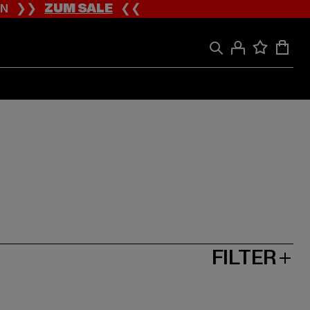
ION ❯❯
ZUM SALE
❮❮
FILTER