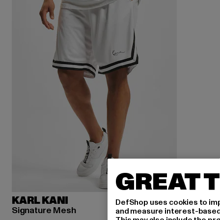
GREAT T
KARL KANI
DefShop uses cookies to imp
Signature Mesh
and measure interest-based c
This may also include the pr