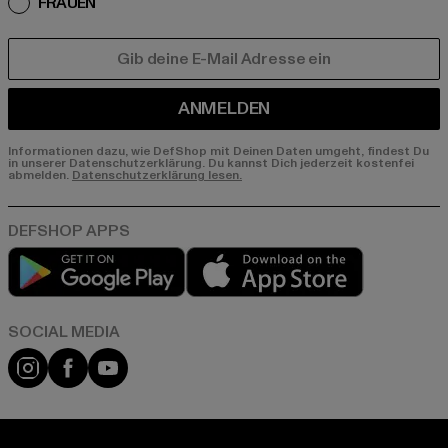
FRAUEN
E-MAIL
ANMELDEN
Informationen dazu, wie DefShop mit Deinen Daten umgeht, findest Du
in unserer Datenschutzerklärung. Du kannst Dich jederzeit kostenfei
abmelden.
Datenschutzerklärung lesen.
Play market
App store
Instagram
Facebook
YouTube