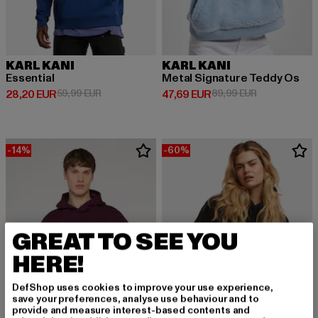
KARL KANI
KARL KANI
Essential
Metal Signature Teddy Os
Derzeitiger Preis: 28,20 EUR
Aktionspreis: 59,99 EUR
Derzeitiger Preis: 47,69 EUR
Aktionspreis:
28,20 EUR
59,99 EUR
47,69 EUR
89,99 EUR
-14%
-60%
GREAT TO SEE YOU
HERE!
DefShop uses cookies to improve your use experience,
save your preferences, analyse use behaviour and to
provide and measure interest-based contents and