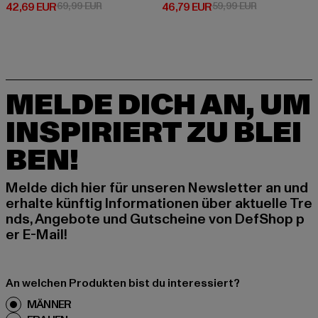
Derzeitiger Preis: 42,69 EUR
Aktionspreis: 69,99 EUR
Derzeitiger Preis: 46,79 EUR
Aktionspreis:
42,69 EUR
69,99 EUR
46,79 EUR
59,99 EUR
MELDE DICH AN, UM
INSPIRIERT ZU BLEI
BEN!
Melde dich hier für unseren Newsletter an und
erhalte künftig Informationen über aktuelle Tre
nds, Angebote und Gutscheine von DefShop p
er E-Mail!
An welchen Produkten bist du interessiert?
MÄNNER