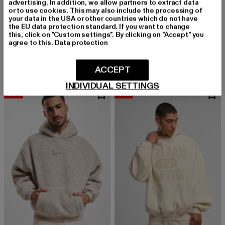
advertising. In addition, we allow partners to extract data
or to use cookies. This may also include the processing of
your data in the USA or other countries which do not have
the EU data protection standard. If you want to change
KARL KANI
KARL KANI
this, click on "Custom settings". By clicking on "Accept" you
Cursive Varsity Oversized
Metal Signature Teddy Oversized
agree to this.
Data protection
Derzeitiger Preis: 68,79 EUR
Aktionspreis: 79,99 EUR
Derzeitiger Preis: 32,00 EUR
Aktionspreis:
68,79 EUR
79,99 EUR
32,00 EUR
79,99 EUR
ACCEPT
INDIVIDUAL SETTINGS
-33%
-14%