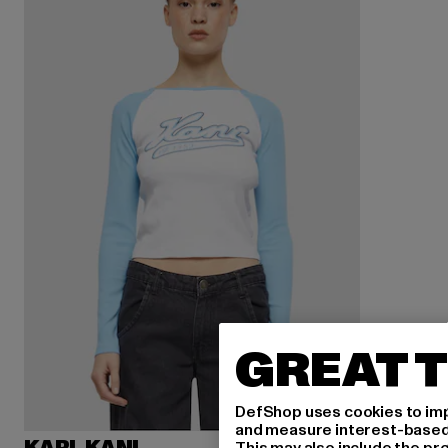
GREAT T
DefShop uses cookies to imp
and measure interest-based c
This may also include the pr