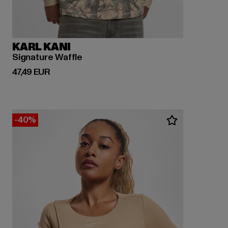
KARL KANI
Signature Waffle
Derzeitiger Preis: 47,49 EUR
47,49 EUR
-40%