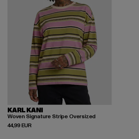
KARL KANI
Woven Signature Stripe Oversized
Derzeitiger Preis: 44,99 EUR
44,99 EUR