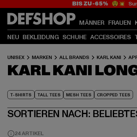
BIS ZU -65%
😲💥 Sum
MÄNNER
FRAUEN
NEU
BEKLEIDUNG
SCHUHE
ACCESSOIRES
UNISEX
MARKEN
ALL BRANDS
KARL KANI
AP
KARL KANI LON
T-SHIRTS
TALL TEES
MESH TEES
CROPPED TEES
SORTIEREN NACH:
BELIEBTE
24 ARTIKEL