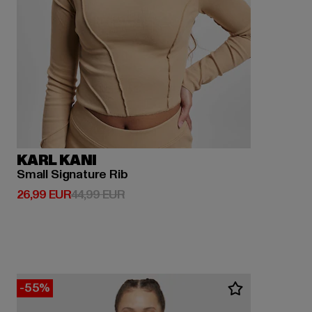
KARL KANI
Small Signature Rib
Derzeitiger Preis: 26,99 EUR
Aktionspreis: 44,99 EUR
26,99 EUR
44,99 EUR
-55%