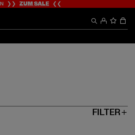
ION ❯❯
ZUM SALE
❮❮
FILTER