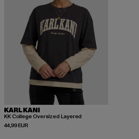
KARL KANI
KK College Oversized Layered
Derzeitiger Preis: 44,99 EUR
44,99 EUR