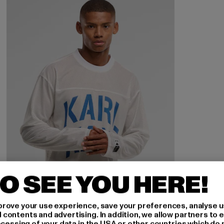
O SEE YOU HERE!
rove your use experience, save your preferences, analyse u
ontents and advertising. In addition, we allow partners to e
ocessing of your data in the USA or other countries which do 