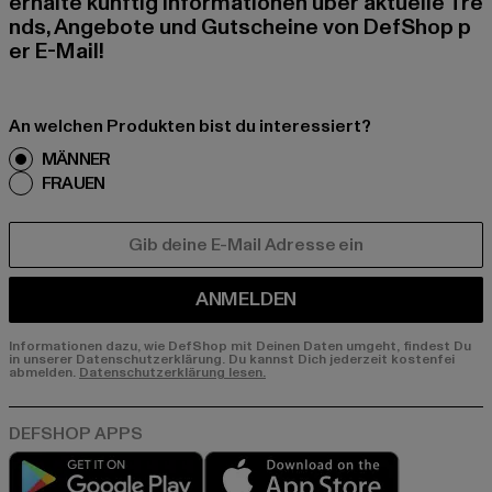
erhalte künftig Informationen über aktuelle Tre
nds, Angebote und Gutscheine von DefShop p
er E-Mail!
An welchen Produkten bist du interessiert?
MÄNNER
FRAUEN
E-MAIL
ANMELDEN
Informationen dazu, wie DefShop mit Deinen Daten umgeht, findest Du
in unserer Datenschutzerklärung. Du kannst Dich jederzeit kostenfei
abmelden.
Datenschutzerklärung lesen.
Play market
App store