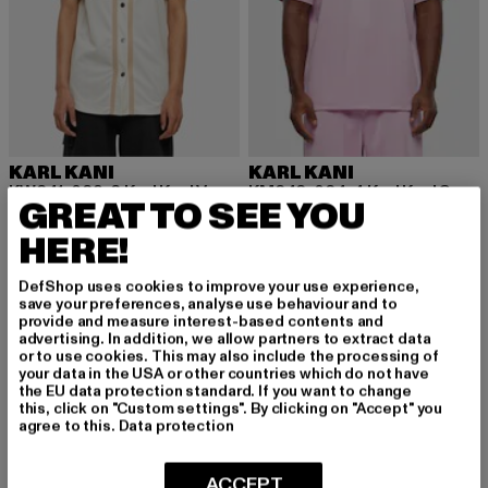
KARL KANI
KARL KANI
KW241-029-2 Karl Kani Varsity Pinstripe Baseball Shirt
KM242-024-4 Karl Kani Sports Shadow Stripe Jersey
GREAT TO SEE YOU
Derzeitiger Preis: 43,99 EUR
Aktionspreis: 49,99 EUR
Derzeitiger Preis: 43,99 EUR
Aktionspreis:
43,99 EUR
49,99 EUR
43,99 EUR
49,99 EUR
HERE!
DefShop uses cookies to improve your use experience,
-26%
-47%
save your preferences, analyse use behaviour and to
provide and measure interest-based contents and
advertising. In addition, we allow partners to extract data
or to use cookies. This may also include the processing of
your data in the USA or other countries which do not have
the EU data protection standard. If you want to change
this, click on "Custom settings". By clicking on "Accept" you
agree to this.
Data protection
ACCEPT