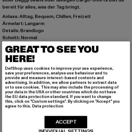
einer Baggy Jeans oder lässigen Cargo-Shorts bist du
bereit für alles, was der Tag bringt.
Anlass: Alltag, Bequem, Chillen, Freizeit
Ärmelart: Langarm
Details: Brandlogo
Schnitt: Normal
Marke: Karl Kani
GREAT TO SEE YOU
Kat.: Long Sleeves
HERE!
Farbe: olive
Hersteller Farbe: light olive
DefShop uses cookies to improve your use experience,
Materialzusammensetzung: 100% Polyester
save your preferences, analyse use behaviour and to
provide and measure interest-based contents and
Art.Nr: KM262-028-02857
advertising. In addition, we allow partners to extract data
or to use cookies. This may also include the processing of
your data in the USA or other countries which do not have
Hersteller: Urban Styles Agency GmbH & Co. KG |
the EU data protection standard. If you want to change
agentur@urbanstylesagency.com
this, click on "Custom settings". By clicking on "Accept" you
agree to this.
Data protection
Schanzenstraße 41 | 51063 Köln | DE
ACCEPT
GRÖSSE & PASSFORM
INDIVIDUAL SETTINGS