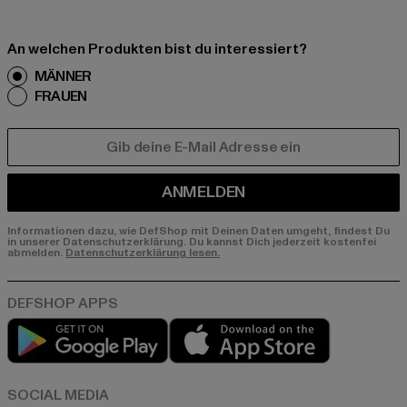
An welchen Produkten bist du interessiert?
MÄNNER
FRAUEN
E-MAIL
ANMELDEN
Informationen dazu, wie DefShop mit Deinen Daten umgeht, findest Du
in unserer Datenschutzerklärung. Du kannst Dich jederzeit kostenfei
abmelden.
Datenschutzerklärung lesen.
Play market
App store