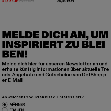
Derzeitiger Preis: 41,79 EUR
Aktionspreis: 54,99 EUR
Derzeitiger Preis: 28,49 EUR
41,79 EUR
54,99 EUR
28,49 EUR
MELDE DICH AN, UM
INSPIRIERT ZU BLEI
BEN!
Melde dich hier für unseren Newsletter an und
erhalte künftig Informationen über aktuelle Tre
nds, Angebote und Gutscheine von DefShop p
er E-Mail!
An welchen Produkten bist du interessiert?
MÄNNER
FRAUEN