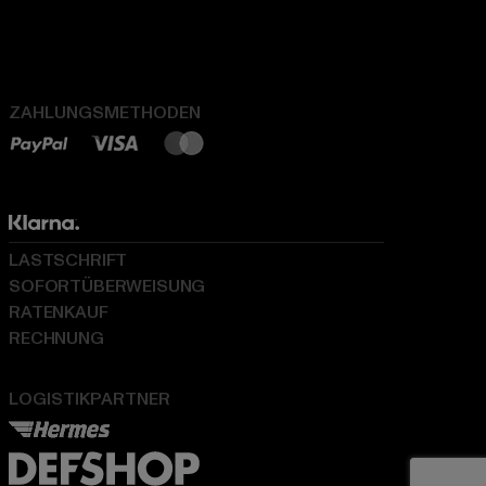
ZAHLUNGSMETHODEN
LASTSCHRIFT
SOFORTÜBERWEISUNG
RATENKAUF
RECHNUNG
LOGISTIKPARTNER