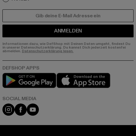
E-MAIL
ANMELDEN
Informationen dazu, wie DefShop mit Deinen Daten umgeht, findest Du
in unserer Datenschutzerklärung. Du kannst Dich jederzeit kostenfei
abmelden.
Datenschutzerklärung lesen.
Play market
App store
Instagram
Facebook
YouTube