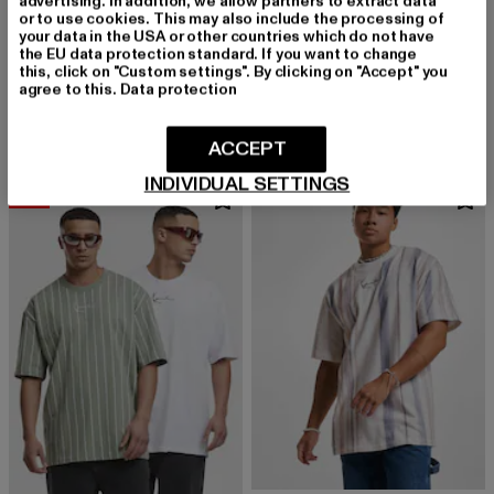
advertising. In addition, we allow partners to extract data
or to use cookies. This may also include the processing of
your data in the USA or other countries which do not have
KARL KANI
the EU data protection standard. If you want to change
3-Pack Essential
KARL KANI
this, click on "Custom settings". By clicking on "Accept" you
Derzeitiger Preis: 65,69 EUR
Aktionspreis: 89,99 EUR
65,69 EUR
89,99 EUR
Small Signature Essential
agree to this.
Data protection
Derzeitiger Preis: 43,99 EUR
Aktionspreis:
43,99 EUR
54,99 EUR
ACCEPT
INDIVIDUAL SETTINGS
-18%