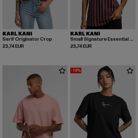
KARL KANI
KARL KANI
Serif Originator Crop
Small Signature Essential Pinstripe OS
Derzeitiger Preis: 23,74 EUR
Derzeitiger Preis: 23,74 EUR
23,74 EUR
23,74 EUR
-14%