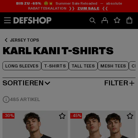
BIS ZU -65%
😲💥 Summer Sale Reloaded — absolute
Zum
Zum
Zum
RABATTESKALATION ❯❯
ZUM SALE
❮❮
Inhalt
Fußzeile
Produktraster
springen
springen
springen
JERSEY TOPS
KARL KANI T-SHIRTS
LONG SLEEVES
T-SHIRTS
TALL TEES
MESH TEES
CR
SORTIEREN
FILTER
BELIEBTESTE
485 ARTIKEL
-30%
-45%