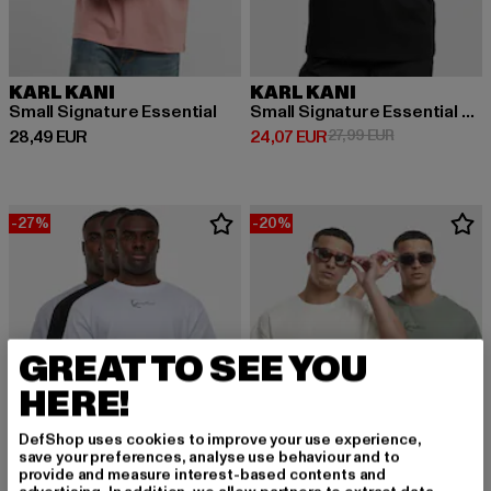
KARL KANI
KARL KANI
Small Signature Essential
Small Signature Essential Oversized
Derzeitiger Preis: 28,49 EUR
Derzeitiger Preis: 24,07 EUR
Aktionspreis: 
28,49 EUR
24,07 EUR
27,99 EUR
-27%
-20%
GREAT TO SEE YOU
HERE!
DefShop uses cookies to improve your use experience,
save your preferences, analyse use behaviour and to
provide and measure interest-based contents and