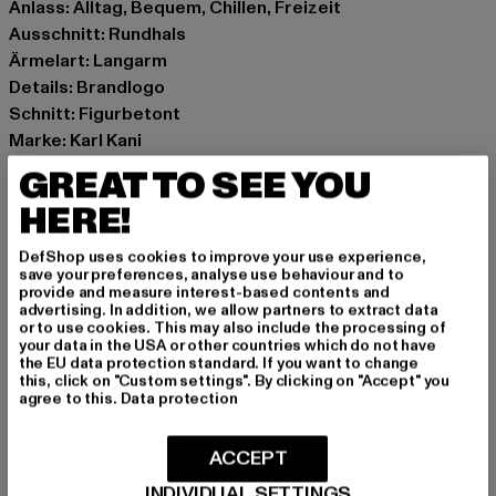
Anlass: Alltag, Bequem, Chillen, Freizeit
Ausschnitt: Rundhals
Ärmelart: Langarm
Details: Brandlogo
Schnitt: Figurbetont
Marke: Karl Kani
Kat.: Long Sleeves
GREAT TO SEE YOU
Farbe: grün
HERE!
Hersteller Farbe: green
Materialzusammensetzung: 95% Baumwolle, 5%
DefShop uses cookies to improve your use experience,
Elasthan
save your preferences, analyse use behaviour and to
provide and measure interest-based contents and
Art.Nr: 6124647-00110
advertising. In addition, we allow partners to extract data
or to use cookies. This may also include the processing of
your data in the USA or other countries which do not have
Hersteller: Urban Styles Agency GmbH & Co. KG |
the EU data protection standard. If you want to change
agentur@urbanstylesagency.com
this, click on "Custom settings". By clicking on "Accept" you
agree to this.
Data protection
Schanzenstraße 41 | 51063 Köln | DE
ACCEPT
GRÖSSE & PASSFORM
INDIVIDUAL SETTINGS