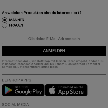
An welchen Produkten bist du interessiert?
MÄNNER
FRAUEN
E-MAIL
ANMELDEN
Informationen dazu, wie DefShop mit Deinen Daten umgeht, findest Du
in unserer Datenschutzerklärung. Du kannst Dich jederzeit kostenfei
abmelden.
Datenschutzerklärung lesen.
Play market
App store