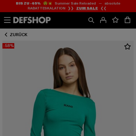
BIS ZU -65%
😲💥 Summer Sale Reloaded — absolute
Zum
Zum
RABATTESKALATION ❯❯
ZUM SALE
❮❮
Inhalt
Fußzeile
springen
springen
ZURÜCK
-58%