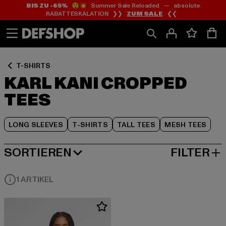
BIS ZU -65%
😲💥 Summer Sale Reloaded — absolute
Zum
Zum
Zum
RABATTESKALATION ❯❯
ZUM SALE
❮❮
Inhalt
Fußzeile
Produktraster
springen
springen
springen
T-SHIRTS
KARL KANI CROPPED
TEES
LONG SLEEVES
T-SHIRTS
TALL TEES
MESH TEES
SORTIEREN
FILTER
BELIEBTESTE
1 ARTIKEL