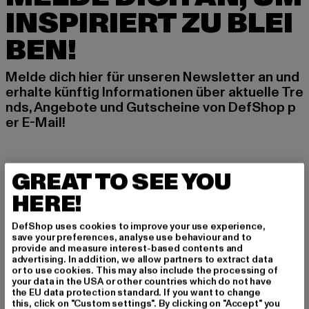
INSPIRIERT ZU BLEI
BEN!
Melde dich hier für unseren Newsletter an und
erhalte künftig Informationen über aktuelle Tre
nds, Angebote und Gutscheine von DefShop p
er E-Mail!
An welchen Produkten bist du interessiert?
GREAT TO SEE YOU
MÄNNER
HERE!
FRAUEN
DefShop uses cookies to improve your use experience,
save your preferences, analyse use behaviour and to
E-MAIL
provide and measure interest-based contents and
advertising. In addition, we allow partners to extract data
or to use cookies. This may also include the processing of
ANMELDEN
your data in the USA or other countries which do not have
the EU data protection standard. If you want to change
this, click on "Custom settings". By clicking on "Accept" you
Informationen dazu, wie DefShop mit Deinen Daten umgeht, findest Du