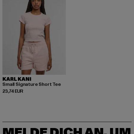
KARL KANI
Small Signature Short Tee
Derzeitiger Preis: 23,74 EUR
23,74 EUR
MELDE DICH AN, UM