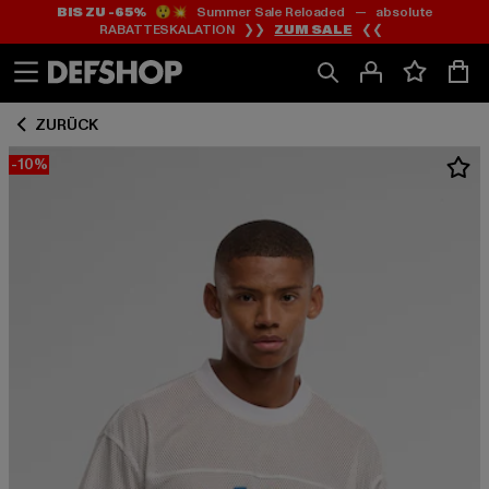
BIS ZU -65%
😲💥 Summer Sale Reloaded — absolute
Zum
Zum
RABATTESKALATION ❯❯
ZUM SALE
❮❮
Inhalt
Fußzeile
springen
springen
ZURÜCK
-10%