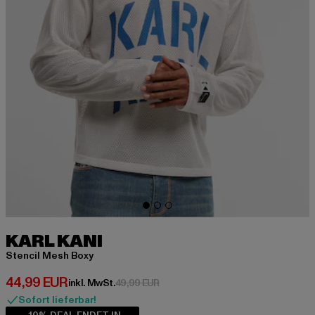
KARL KANI
Stencil Mesh Boxy
Derzeitiger Preis: 44,99 EUR
44,99 EUR
Aktionspreis: 49,99 EUR
inkl. MwSt.
49,99 EUR
Sofort lieferbar!