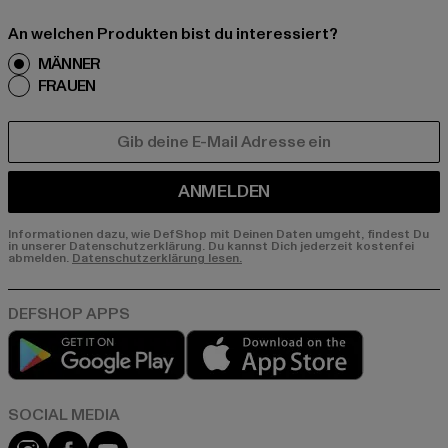
An welchen Produkten bist du interessiert?
MÄNNER
FRAUEN
E-MAIL
ANMELDEN
Informationen dazu, wie DefShop mit Deinen Daten umgeht, findest Du
in unserer Datenschutzerklärung. Du kannst Dich jederzeit kostenfei
abmelden.
Datenschutzerklärung lesen.
Play market
App store
Instagram
Facebook
YouTube