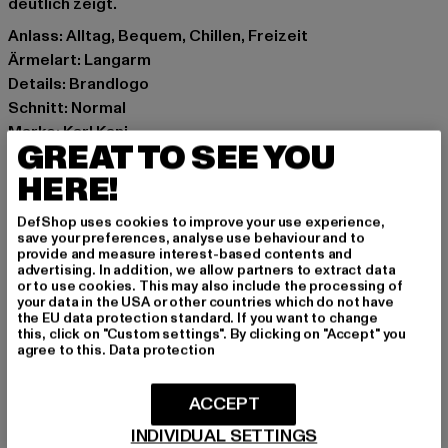
deutlich zeigt.
Anlass: Alltag, Bequem, Chillen, Freizeit
Ärmelart: Langarm
Details: Brandlogo
Schnitt: Normal
Marke: Karl Kani
GREAT TO SEE YOU
Kat.: Long Sleeves
HERE!
Farbe: weiß
Hersteller Farbe: white
DefShop uses cookies to improve your use experience,
Materialzusammensetzung: 100% Polyester
save your preferences, analyse use behaviour and to
Art.Nr: KM262-028-00220
provide and measure interest-based contents and
advertising. In addition, we allow partners to extract data
or to use cookies. This may also include the processing of
Hersteller: Urban Styles Agency GmbH & Co. KG |
your data in the USA or other countries which do not have
the EU data protection standard. If you want to change
agentur@urbanstylesagency.com
this, click on "Custom settings". By clicking on "Accept" you
Schanzenstraße 41 | 51063 Köln | DE
agree to this.
Data protection
ACCEPT
GRÖSSE & PASSFORM
INDIVIDUAL SETTINGS