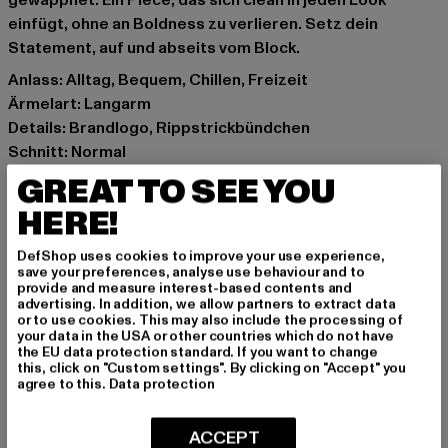
gewappnet. Ein Piece, das sich clean in jeden Look
einfügt, ohne an Boldness zu verlieren. Setz dein
Statement, auf und abseits vom Block.
Anlass: Alltag, Bequem, Chillen, Freizeit
Ärmelart: Langarm
Details: Brandlogo, Rippstrickbündchen
Schnitt: Normal
Marke: Felicious
GREAT TO SEE YOU
Kat.: Sweat & Fleece - Hoodies
HERE!
Farbe: violet
Hersteller Farbe: rhinestones purple
DefShop uses cookies to improve your use experience,
Materialzusammensetzung: 65% Baumwolle, 35%
save your preferences, analyse use behaviour and to
provide and measure interest-based contents and
Polyester
advertising. In addition, we allow partners to extract data
Art.Nr: 61280024-19115
or to use cookies. This may also include the processing of
your data in the USA or other countries which do not have
the EU data protection standard. If you want to change
Hersteller: Urban Styles Agency GmbH & Co. KG |
this, click on "Custom settings". By clicking on "Accept" you
agree to this.
Data protection
agentur@urbanstylesagency.com
Schanzenstraße 41 | 51063 Köln | DE
ACCEPT