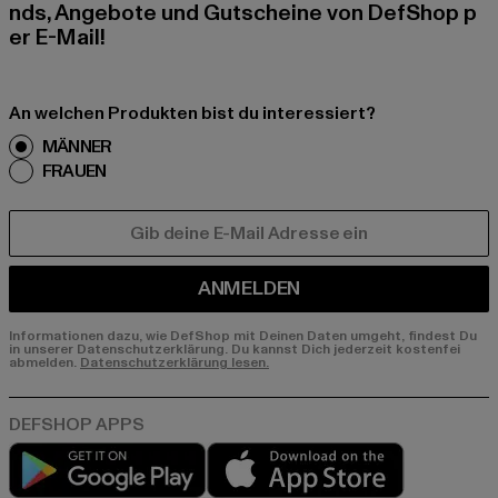
nds, Angebote und Gutscheine von DefShop p
er E-Mail!
An welchen Produkten bist du interessiert?
MÄNNER
FRAUEN
E-MAIL
ANMELDEN
Informationen dazu, wie DefShop mit Deinen Daten umgeht, findest Du
in unserer Datenschutzerklärung. Du kannst Dich jederzeit kostenfei
abmelden.
Datenschutzerklärung lesen.
Play market
App store