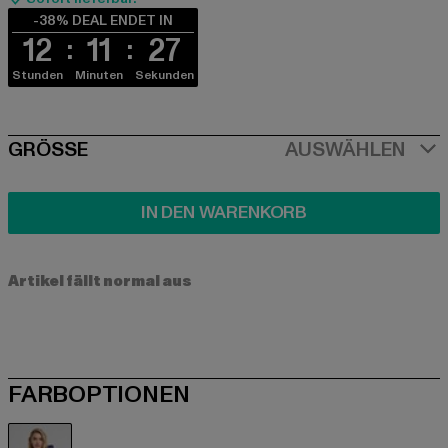
-38% DEAL ENDET IN
12
11
27
Stunden
Minuten
Sekunden
SIZE
GRÖSSE
AUSWÄHLEN
IN DEN WARENKORB
Artikel fällt normal aus
FARBOPTIONEN