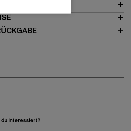
& PASSFORM
ISE
 RÜCKGABE
 du interessiert?