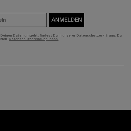
ANMELDEN
Deinen Daten umgeht, findest Du in unserer Datenschutzerklärung. Du
lden.
Datenschutzerklärung lesen.