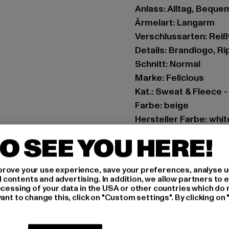
Anlass: Alltag, Bequem,
Ärmelart: Langarm
Verschlussarten: Rei
Details: Brandlogo, R
Schnitt: Normal
Marke: Felicious
Kat.: Sweat & Fleece 
Farbe: beige
Hersteller Farbe: whit
Materialzusammenset
O SEE YOU HERE!
Art.Nr: PD00003786-
rove your use experience, save your preferences, analyse u
Hersteller: Urban Sty
ontents and advertising. In addition, we allow partners to e
agentur@urbanstyle
ocessing of your data in the USA or other countries which do 
ant to change this, click on "Custom settings". By clicking on 
Schanzenstraße 41 | 5