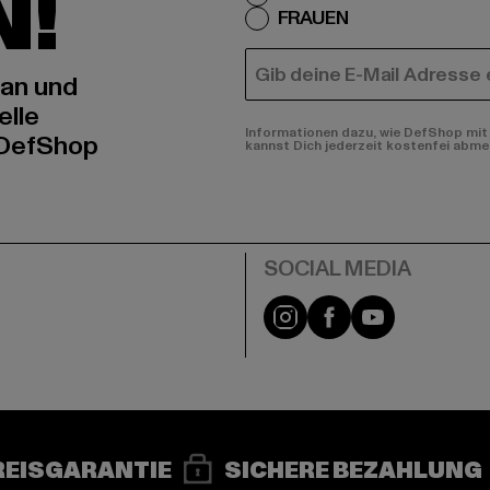
N!
FRAUEN
E-MAIL
 an und
elle
Informationen dazu, wie DefShop mit 
 DefShop
kannst Dich jederzeit kostenfei abme
e
Instagram
Facebook
YouTube
REISGARANTIE
SICHERE BEZAHLUNG