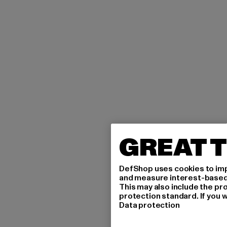
GREAT T
DefShop uses cookies to imp
and measure interest-based c
This may also include the pr
protection standard. If you w
Data protection