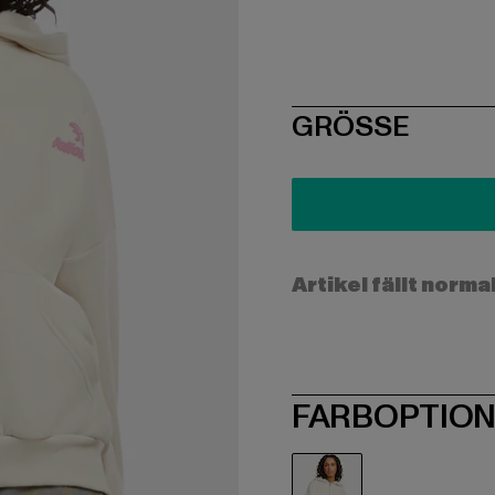
SIZE
GRÖSSE
Artikel fällt norma
FARBOPTIO