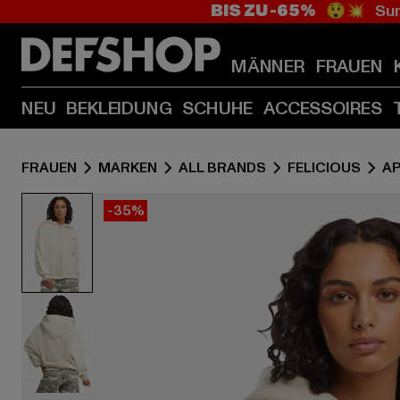
BIS ZU -65%
😲💥 Sum
MÄNNER
FRAUEN
NEU
BEKLEIDUNG
SCHUHE
ACCESSOIRES
FRAUEN
MARKEN
ALL BRANDS
FELICIOUS
A
-35%