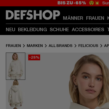
BIS ZU -65%
😲💥 Sum
MÄNNER
FRAUEN
NEU
BEKLEIDUNG
SCHUHE
ACCESSOIRES
FRAUEN
MARKEN
ALL BRANDS
FELICIOUS
A
-28%