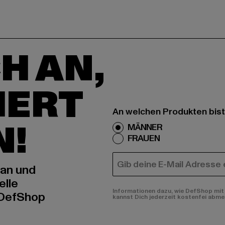
H AN,
IERT
An welchen Produkten bist
N!
MÄNNER
FRAUEN
E-MAIL
 an und
elle
Informationen dazu, wie DefShop mit 
 DefShop
kannst Dich jederzeit kostenfei abme