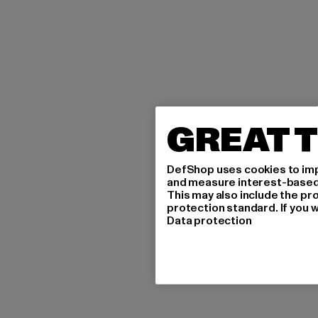
GREAT T
DefShop uses cookies to imp
and measure interest-based c
This may also include the pr
protection standard. If you w
Data protection