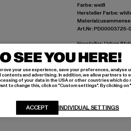
Farbe: weiß
Hersteller Farbe: whit
Materialzusammenset
Art.Nr: PD00003725-
Hersteller: Urban Sty
O SEE YOU HERE!
agentur@urbanstyle
Schanzenstraße 41 | 5
rove your use experience, save your preferences, analyse u
ontents and advertising. In addition, we allow partners to e
GRÖSSE 
ocessing of your data in the USA or other countries which do 
ant to change this, click on "Custom settings". By clicking on 
PFLEGEHINWE
LIEFERUNG &
ACCEPT
INDIVIDUAL SETTINGS