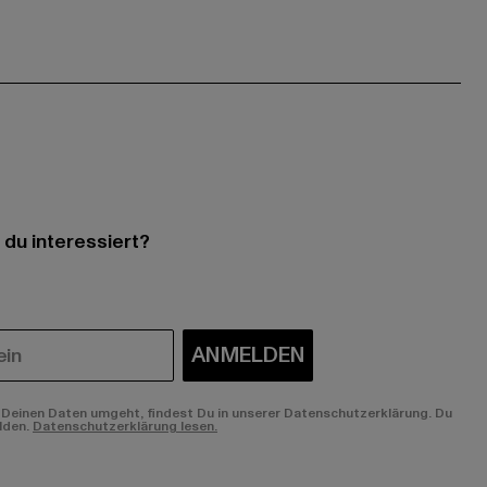
 du interessiert?
ANMELDEN
Deinen Daten umgeht, findest Du in unserer Datenschutzerklärung. Du
lden.
Datenschutzerklärung lesen.