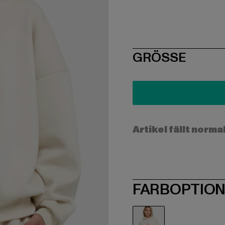
SIZE
GRÖSSE
Artikel fällt norma
FARBOPTIO