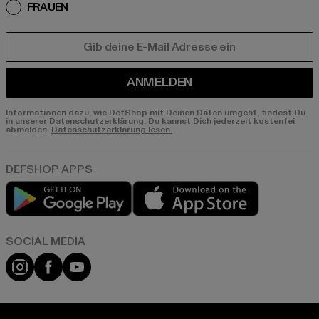
FRAUEN
E-MAIL
ANMELDEN
Informationen dazu, wie DefShop mit Deinen Daten umgeht, findest Du
in unserer Datenschutzerklärung. Du kannst Dich jederzeit kostenfei
abmelden.
Datenschutzerklärung lesen.
Play market
App store
Instagram
Facebook
YouTube