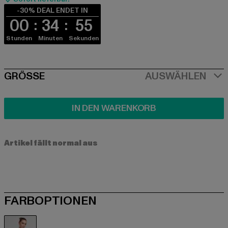
-30% DEAL ENDET IN
00
34
55
Stunden
Minuten
Sekunden
SIZE
GRÖSSE
AUSWÄHLEN
IN DEN WARENKORB
Artikel fällt normal aus
FARBOPTIONEN