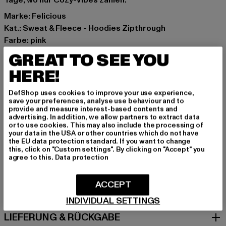
Tage, wo nur Cozy-Vibes zählen.
Marke: Felicious
Kat.: Sweat & Fleece - Hoodies Zipthrough
Farbe: pink
Hersteller Farbe: pink
GREAT TO SEE YOU
Materialzusammensetzung: 65% Baumwolle, 35%
HERE!
Polyester
Art.Nr: PD00001221-00185
DefShop uses cookies to improve your use experience,
save your preferences, analyse use behaviour and to
provide and measure interest-based contents and
Hersteller: Urban Styles Agency GmbH & Co. KG |
advertising. In addition, we allow partners to extract data
agentur@urbanstylesagency.com
or to use cookies. This may also include the processing of
your data in the USA or other countries which do not have
Schanzenstraße 41 | 51063 Köln | DE
the EU data protection standard. If you want to change
this, click on "Custom settings". By clicking on "Accept" you
agree to this.
Data protection
GRÖSSE & PASSFORM
ACCEPT
PFLEGEHINWEISE
INDIVIDUAL SETTINGS
LIEFERUNG & RÜCKGABE