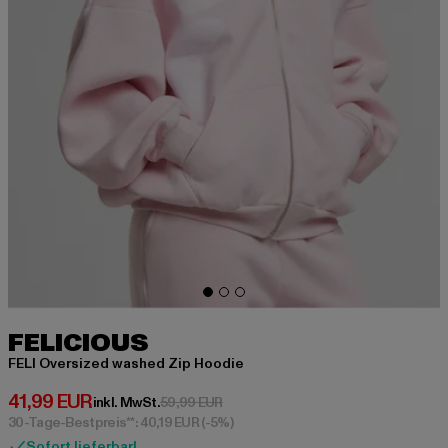
FELICIOUS
FELI Oversized washed Zip Hoodie
Derzeitiger Preis: 41,99 EUR
41,99 EUR
Aktionspreis: 59,99 EUR
inkl. MwSt.
59,99 EUR
30-Tage-Bestpreis**: 40,19 EUR
(-5%)
Sofort lieferbar!