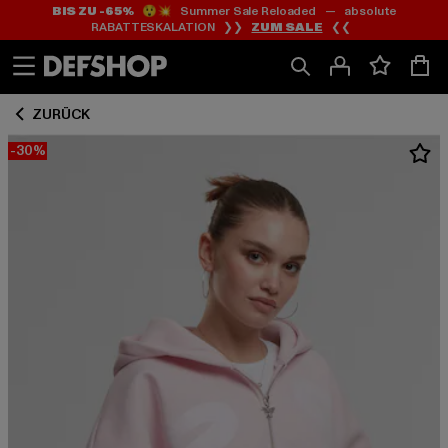
BIS ZU -65%
😲💥 Summer Sale Reloaded — absolute
Zum
Zum
RABATTESKALATION ❯❯
ZUM SALE
❮❮
Inhalt
Fußzeile
springen
springen
ZURÜCK
-30%