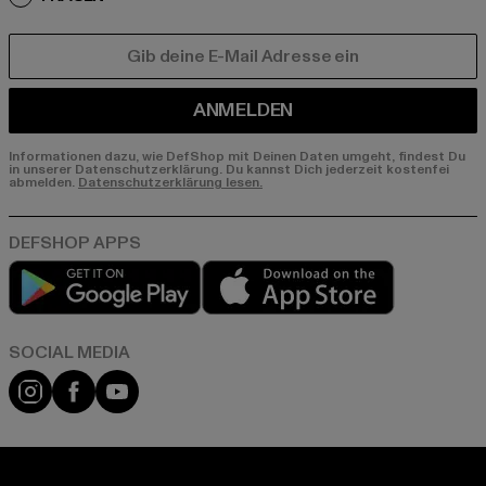
E-MAIL
ANMELDEN
Informationen dazu, wie DefShop mit Deinen Daten umgeht, findest Du
in unserer Datenschutzerklärung. Du kannst Dich jederzeit kostenfei
abmelden.
Datenschutzerklärung lesen.
Play market
App store
Instagram
Facebook
YouTube