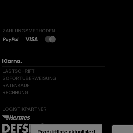
ZAHLUNGSMETHODEN
LASTSCHRIFT
SOFORTÜBERWEISUNG
RATENKAUF
RECHNUNG
LOGISTIKPARTNER