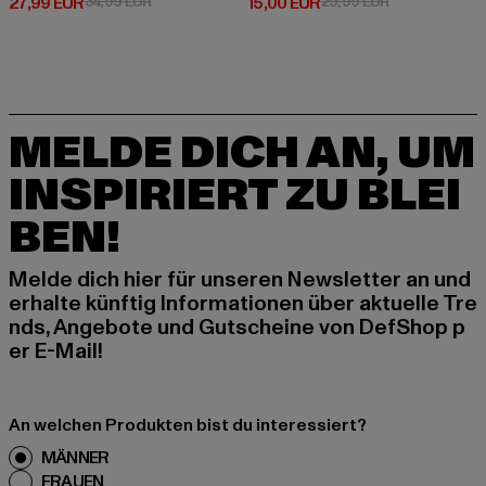
Derzeitiger Preis: 27,99 EUR
Aktionspreis: 34,99 EUR
Derzeitiger Preis: 15,00 EUR
Aktionspreis: 
27,99 EUR
34,99 EUR
15,00 EUR
29,99 EUR
MELDE DICH AN, UM
INSPIRIERT ZU BLEI
BEN!
Melde dich hier für unseren Newsletter an und
erhalte künftig Informationen über aktuelle Tre
nds, Angebote und Gutscheine von DefShop p
er E-Mail!
An welchen Produkten bist du interessiert?
MÄNNER
FRAUEN