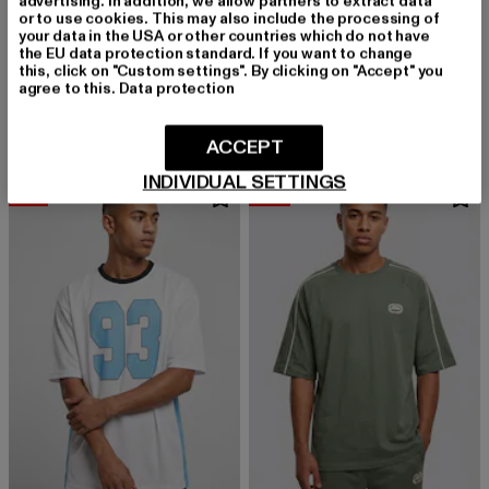
advertising. In addition, we allow partners to extract data
or to use cookies. This may also include the processing of
your data in the USA or other countries which do not have
the EU data protection standard. If you want to change
ECKO UNLTD.
ECKO UNLTD.
this, click on "Custom settings". By clicking on "Accept" you
Baseline
Baseline
agree to this.
Data protection
Derzeitiger Preis: 20,99 EUR
Aktionspreis: 34,99 EUR
Derzeitiger Preis: 25,89 EUR
Aktionspreis:
20,99 EUR
34,99 EUR
25,89 EUR
34,99 EUR
ACCEPT
INDIVIDUAL SETTINGS
-31%
-23%