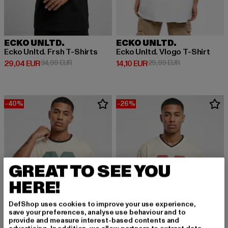
ECKO UNLTD.
ECKO UNLTD.
Ecko Unltd. Frsh T-Shirts
Ecko Unltd. Vlogo T-Shirt
Derzeitiger Preis: 29,04 EUR
Aktionspreis: 34,99 EUR
Derzeitiger Preis: 14,10 EUR
Aktionspreis: 
29,04 EUR
34,99 EUR
14,10 EUR
29,99 EUR
-40%
-26%
GREAT TO SEE YOU
HERE!
DefShop uses cookies to improve your use experience,
save your preferences, analyse use behaviour and to
provide and measure interest-based contents and