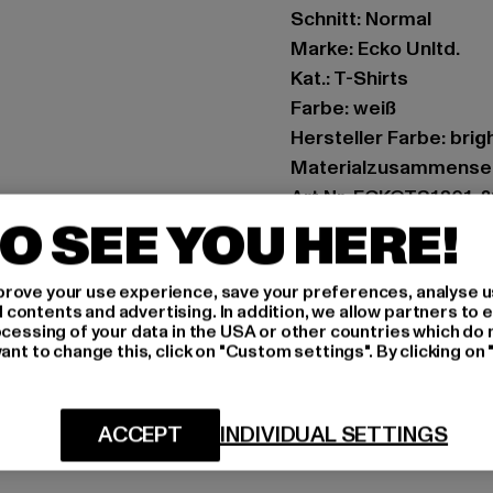
Schnitt: Normal
Marke: Ecko Unltd.
Kat.: T-Shirts
Farbe: weiß
Hersteller Farbe: brig
Materialzusammense
Art.Nr: ECKOTS1201-
O SEE YOU HERE!
Hersteller: TB Intern
Dr.-Robert-Murjahn-S
rove your use experience, save your preferences, analyse u
ontents and advertising. In addition, we allow partners to e
ocessing of your data in the USA or other countries which do 
ant to change this, click on "Custom settings". By clicking on 
GRÖSSE 
PFLEGEHINWE
ACCEPT
INDIVIDUAL SETTINGS
LIEFERUNG &