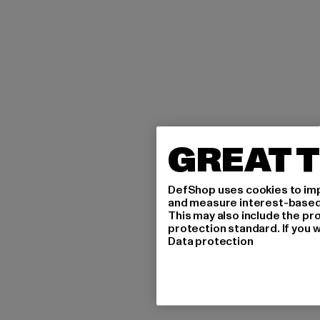
GREAT T
DefShop uses cookies to imp
and measure interest-based c
This may also include the pr
protection standard. If you w
Data protection