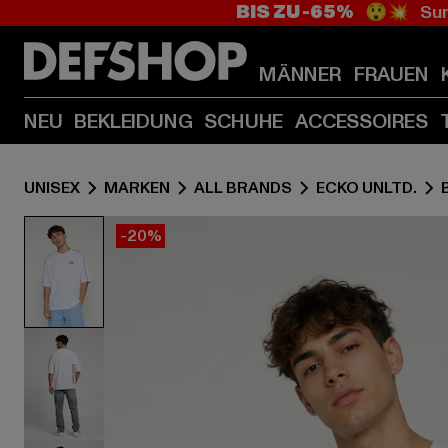
BIS ZU -65%
😲💥 Sum
MÄNNER
FRAUEN
NEU
BEKLEIDUNG
SCHUHE
ACCESSOIRES
UNISEX
MARKEN
ALL BRANDS
ECKO UNLTD.
-20%