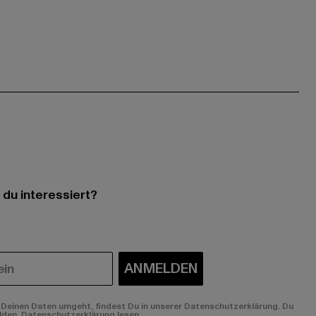
 du interessiert?
ANMELDEN
Deinen Daten umgeht, findest Du in unserer Datenschutzerklärung. Du
lden.
Datenschutzerklärung lesen.