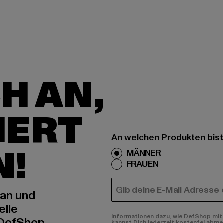
H AN,
IERT
An welchen Produkten bist
N!
MÄNNER
FRAUEN
E-MAIL
 an und
elle
Informationen dazu, wie DefShop mit 
 DefShop
kannst Dich jederzeit kostenfei abme