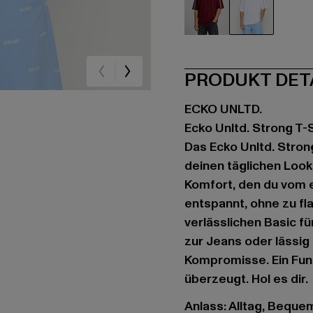
rot
weiß
PRODUKT DET
ECKO UNLTD.
Ecko Unltd. Strong T-
Das Ecko Unltd. Strong
deinen täglichen Look
Komfort, den du vom e
entspannt, ohne zu f
verlässlichen Basic f
zur Jeans oder lässig 
Kompromisse. Ein Fun
überzeugt. Hol es dir.
Anlass: Alltag, Bequem,