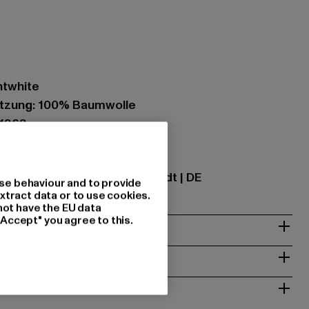
htwhite
tzung: 100% Baumwolle
21363
ational GmbH |
info@tbint.de
traße 7 | 64372 Ober-Ramstadt | DE
se behaviour and to provide
xtract data or to use cookies.
not have the EU data
"Accept" you agree to this.
& PASSFORM
ISE
 RÜCKGABE