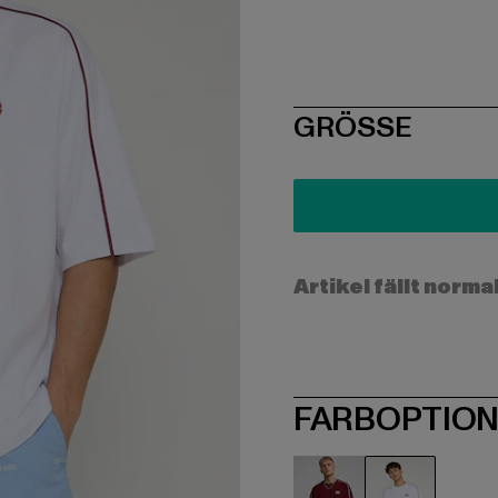
SIZE
GRÖSSE
Artikel fällt norma
FARBOPTIO