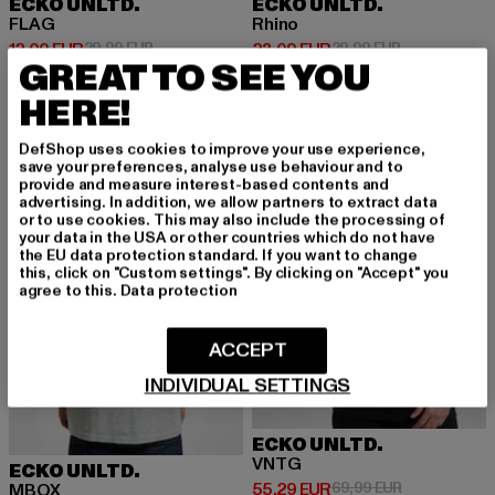
ECKO UNLTD.
ECKO UNLTD.
FLAG
Rhino
Derzeitiger Preis: 12,00 EUR
Aktionspreis: 29,99 EUR
Derzeitiger Preis: 23,09 EUR
Aktionspreis:
12,00 EUR
29,99 EUR
23,09 EUR
29,99 EUR
GREAT TO SEE YOU
HERE!
-33%
-21%
DefShop uses cookies to improve your use experience,
save your preferences, analyse use behaviour and to
provide and measure interest-based contents and
advertising. In addition, we allow partners to extract data
or to use cookies. This may also include the processing of
your data in the USA or other countries which do not have
the EU data protection standard. If you want to change
this, click on "Custom settings". By clicking on "Accept" you
agree to this.
Data protection
ACCEPT
INDIVIDUAL SETTINGS
ECKO UNLTD.
VNTG
ECKO UNLTD.
Derzeitiger Preis: 55,29 EUR
Aktionspreis:
55,29 EUR
69,99 EUR
MBOX