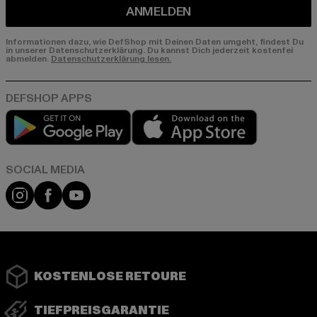
ANMELDEN
Informationen dazu, wie DefShop mit Deinen Daten umgeht, findest Du
in unserer Datenschutzerklärung. Du kannst Dich jederzeit kostenfei
abmelden.
Datenschutzerklärung lesen.
Play market
App store
Instagram
Facebook
YouTube
KOSTENLOSE RETOURE
TIEFPREISGARANTIE