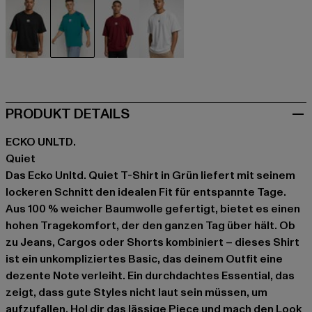
schwarz
grün
rot
weiß
PRODUKT DETAILS
ECKO UNLTD.
Quiet
Das Ecko Unltd. Quiet T-Shirt in Grün liefert mit seinem
lockeren Schnitt den idealen Fit für entspannte Tage.
Aus 100 % weicher Baumwolle gefertigt, bietet es einen
hohen Tragekomfort, der den ganzen Tag über hält. Ob
zu Jeans, Cargos oder Shorts kombiniert – dieses Shirt
ist ein unkompliziertes Basic, das deinem Outfit eine
dezente Note verleiht. Ein durchdachtes Essential, das
zeigt, dass gute Styles nicht laut sein müssen, um
aufzufallen. Hol dir das lässige Piece und mach den Look