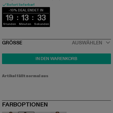
Sofort lieferbar!
-10% DEAL ENDET IN
19
13
33
Stunden
Minuten
Sekunden
SIZE
GRÖSSE
AUSWÄHLEN
IN DEN WARENKORB
Artikel fällt normal aus
FARBOPTIONEN