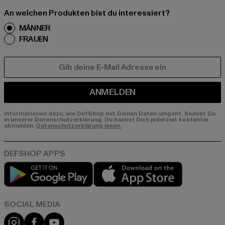
An welchen Produkten bist du interessiert?
MÄNNER
FRAUEN
E-MAIL
ANMELDEN
Informationen dazu, wie DefShop mit Deinen Daten umgeht, findest Du
in unserer Datenschutzerklärung. Du kannst Dich jederzeit kostenfei
abmelden.
Datenschutzerklärung lesen.
Play market
App store
Instagram
Facebook
YouTube