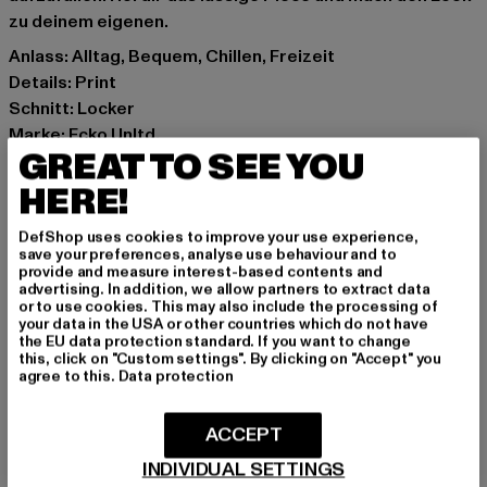
zu deinem eigenen.
Anlass: Alltag, Bequem, Chillen, Freizeit
Details: Print
Schnitt: Locker
Marke: Ecko Unltd.
GREAT TO SEE YOU
Kat.: T-Shirts
Farbe: grün
HERE!
Hersteller Farbe: fanfare
DefShop uses cookies to improve your use experience,
Materialzusammensetzung: 100% Baumwolle
save your preferences, analyse use behaviour and to
Art.Nr: ECKOTS1200-21405
provide and measure interest-based contents and
advertising. In addition, we allow partners to extract data
or to use cookies. This may also include the processing of
Hersteller: TB International GmbH |
info@tbint.de
your data in the USA or other countries which do not have
the EU data protection standard. If you want to change
Dr.-Robert-Murjahn-Straße 7 | 64372 Ober-Ramstadt |
this, click on "Custom settings". By clicking on "Accept" you
DE
agree to this.
Data protection
ACCEPT
GRÖSSE & PASSFORM
INDIVIDUAL SETTINGS