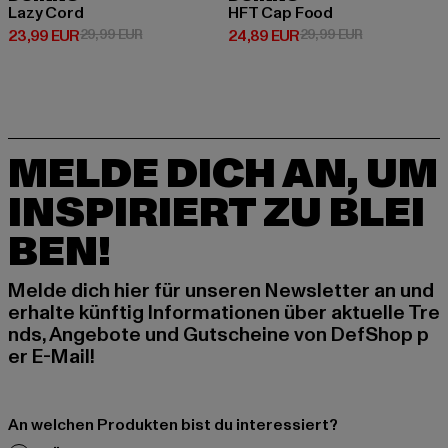
Lazy Cord
HFT Cap Food
Derzeitiger Preis: 23,99 EUR
Aktionspreis: 29,99 EUR
Derzeitiger Preis: 24,89 EUR
Aktionspreis:
23,99 EUR
29,99 EUR
24,89 EUR
29,99 EUR
MELDE DICH AN, UM
INSPIRIERT ZU BLEI
BEN!
Melde dich hier für unseren Newsletter an und
erhalte künftig Informationen über aktuelle Tre
nds, Angebote und Gutscheine von DefShop p
er E-Mail!
An welchen Produkten bist du interessiert?