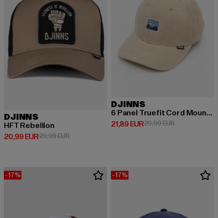
DJINNS
6 Panel Truefit Cord Mountains
DJINNS
Derzeitiger Preis: 21,89 EUR
Aktionspreis: 
21,89 EUR
29,99 EUR
HFT Rebellion
Derzeitiger Preis: 20,99 EUR
Aktionspreis: 29,99 EUR
20,99 EUR
29,99 EUR
-17%
-17%