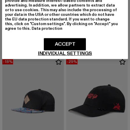
provide and measure interest-based contents and
advertising. In addition, we allow partners to extract data
or to use cookies. This may also include the processing of
your data in the USA or other countries which do not have
the EU data protection standard. If you want to change
this, click on "Custom settings". By clicking on "Accept" you
DJINNS
DJINNS
agree to this.
Data protection
Dad Cap Guy in a Cup
Dad Cap Guy in a Cup
Derzeitiger Preis: 27,05 EUR
Aktionspreis: 32,99 EUR
Derzeitiger Preis: 27,05 EUR
Aktionspreis: 
27,05 EUR
32,99 EUR
27,05 EUR
32,99 EUR
ACCEPT
INDIVIDUAL SETTINGS
-18%
-29%