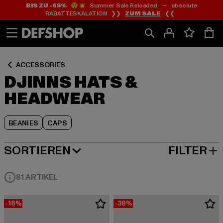
BIS ZU -65%
😲💥 Summer Sale Reloaded — absolute
Zum
Zum
Zum
RABATTESKALATION ❯❯
ZUM SALE
❮❮
Inhalt
Fußzeile
Produktraster
springen
springen
springen
ACCESSORIES
DJINNS HATS &
HEADWEAR
BEANIES
CAPS
SORTIEREN
FILTER
BELIEBTESTE
81 ARTIKEL
-18%
-38%