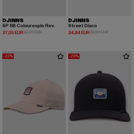
DJINNS
DJINNS
6P SB Colourexplo Rev.
Street Disco
Derzeitiger Preis: 27,05 EUR
Aktionspreis: 32,99 EUR
Derzeitiger Preis: 24,84 EUR
Aktionspreis:
27,05 EUR
32,99 EUR
24,84 EUR
34,99 EUR
-23%
-23%