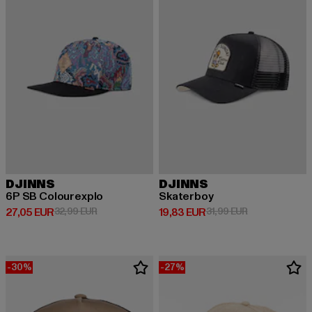
DJINNS
DJINNS
6P SB Colourexplo
Skaterboy
Derzeitiger Preis: 27,05 EUR
Aktionspreis: 32,99 EUR
Derzeitiger Preis: 19,83 EUR
Aktionspreis: 
27,05 EUR
32,99 EUR
19,83 EUR
31,99 EUR
-30%
-27%