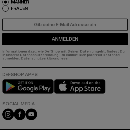
MÄNNER
FRAUEN
E-MAIL
ANMELDEN
Informationen dazu, wie DefShop mit Deinen Daten umgeht, findest Du
in unserer Datenschutzerklärung. Du kannst Dich jederzeit kostenfei
abmelden.
Datenschutzerklärung lesen.
Play market
App store
Instagram
Facebook
YouTube