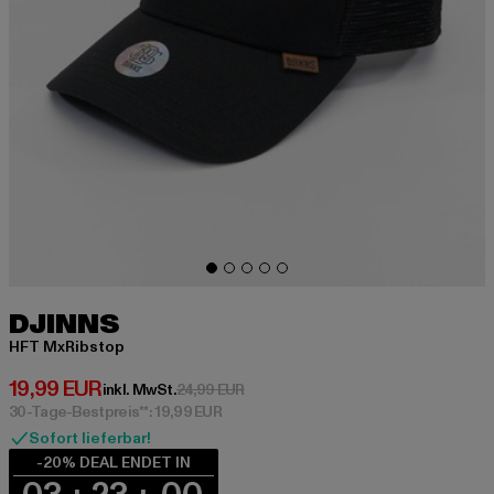
DJINNS
HFT MxRibstop
Derzeitiger Preis: 19,99 EUR
19,99 EUR
Aktionspreis: 24,99 EUR
inkl. MwSt.
24,99 EUR
30-Tage-Bestpreis**: 19,99 EUR
Sofort lieferbar!
-20% DEAL ENDET IN