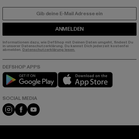
E-MAIL
ANMELDEN
Informationen dazu, wie DefShop mit Deinen Daten umgeht, findest Du
in unserer Datenschutzerklärung. Du kannst Dich jederzeit kostenfei
abmelden.
Datenschutzerklärung lesen.
Play market
App store
Instagram
Facebook
YouTube