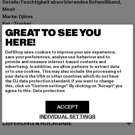
Details: Feuchtigkeit absorbierendes Schweißband,
Mesh
Marke: Djinns
Kat.: Trucker
GREAT TO SEE YOU
Farbe: schwarz
Hersteller Farbe: Black
HERE!
Materialzusammensetzung: 60% Baumwolle, 40%
DefShop uses cookies to improve your use experience,
Polyester
save your preferences, analyse use behaviour and to
Art.Nr: 1001556-10929
provide and measure interest-based contents and
advertising. In addition, we allow partners to extract data
or to use cookies. This may also include the processing of
Hersteller: Huesken Distribution GmbH & Co. KG |
your data in the USA or other countries which do not have
the EU data protection standard. If you want to change
info@djinns-shop.eu
this, click on "Custom settings". By clicking on "Accept" you
Sandstraße 92 | 45473 Mülheim an der Ruhr | DE
agree to this.
Data protection
ACCEPT
GRÖSSE & PASSFORM
INDIVIDUAL SETTINGS
LIEFERUNG & RÜCKGABE