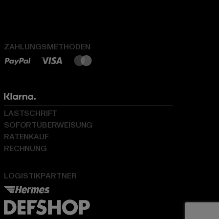
ZAHLUNGSMETHODEN
LASTSCHRIFT
SOFORTÜBERWEISUNG
RATENKAUF
RECHNUNG
LOGISTIKPARTNER