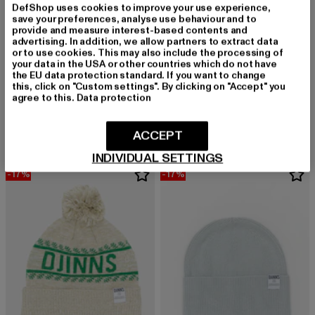
DefShop uses cookies to improve your use experience,
save your preferences, analyse use behaviour and to
provide and measure interest-based contents and
advertising. In addition, we allow partners to extract data
or to use cookies. This may also include the processing of
your data in the USA or other countries which do not have
DJINNS
the EU data protection standard. If you want to change
Medishort Waffle
this, click on "Custom settings". By clicking on "Accept" you
DJINNS
agree to this.
Data protection
Derzeitiger Preis: 21,89 EUR
Aktionspreis: 29,99 EUR
21,89 EUR
29,99 EUR
Bubble Beanie Winter Jacquard
Derzeitiger Preis: 24,89 EUR
Aktionspreis:
24,89 EUR
29,99 EUR
ACCEPT
INDIVIDUAL SETTINGS
-17%
-17%