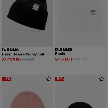
DJINNS
DJINNS
Basic
Basic Beanie Wooly Knit
Derzeitiger Preis: 24,07 EUR
Aktionspreis: 
24,07 EUR
27,99 EUR
Derzeitiger Preis: 22,95 EUR
Aktionspreis: 27,99 EUR
22,95 EUR
27,99 EUR
-18%
-54%