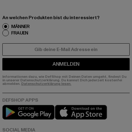
An welchen Produkten bist du interessiert?
MÄNNER
FRAUEN
E-MAIL
ANMELDEN
Informationen dazu, wie DefShop mit Deinen Daten umgeht, findest Du
in unserer Datenschutzerklärung. Du kannst Dich jederzeit kostenfei
abmelden.
Datenschutzerklärung lesen.
Play market
App store