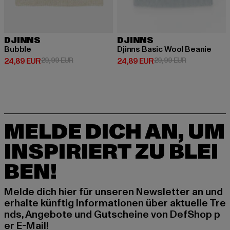
DJINNS
DJINNS
Bubble
Djinns Basic Wool Beanie
Derzeitiger Preis: 24,89 EUR
Aktionspreis: 29,99 EUR
Derzeitiger Preis: 24,89 EUR
Aktionspreis:
24,89 EUR
29,99 EUR
24,89 EUR
29,99 EUR
MELDE DICH AN, UM
INSPIRIERT ZU BLEI
BEN!
Melde dich hier für unseren Newsletter an und
erhalte künftig Informationen über aktuelle Tre
nds, Angebote und Gutscheine von DefShop p
er E-Mail!