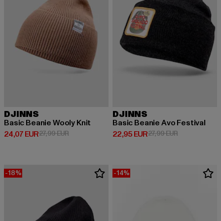
DJINNS
DJINNS
Basic Beanie Wooly Knit
Basic Beanie Avo Festival
Derzeitiger Preis: 24,07 EUR
Aktionspreis: 27,99 EUR
Derzeitiger Preis: 22,95 EUR
Aktionspreis: 
24,07 EUR
27,99 EUR
22,95 EUR
27,99 EUR
-18%
-14%