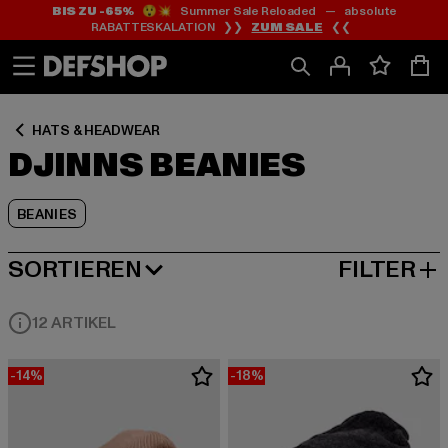
BIS ZU -65%
😲💥 Summer Sale Reloaded — absolute
Zum
Zum
Zum
RABATTESKALATION ❯❯
ZUM SALE
❮❮
Inhalt
Fußzeile
Produktraster
springen
springen
springen
HATS & HEADWEAR
DJINNS BEANIES
BEANIES
SORTIEREN
FILTER
BELIEBTESTE
12 ARTIKEL
-14%
-18%