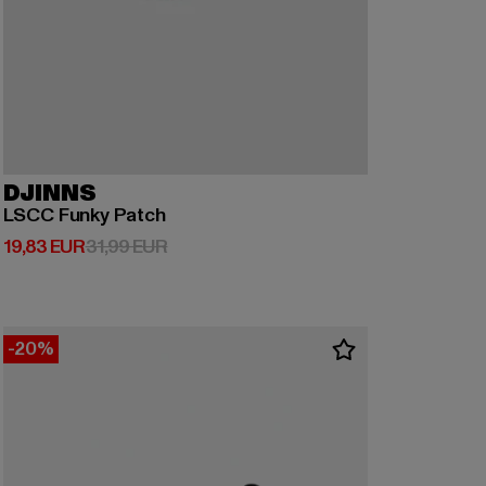
DJINNS
LSCC Funky Patch
Derzeitiger Preis: 19,83 EUR
Aktionspreis: 31,99 EUR
19,83 EUR
31,99 EUR
-20%