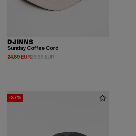
DJINNS
Sunday Coffee Cord
Derzeitiger Preis: 24,89 EUR
Aktionspreis: 29,99 EUR
24,89 EUR
29,99 EUR
-37%