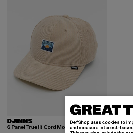
GREAT T
DJINNS
DefShop uses cookies to imp
6 Panel Truefit Cord Mountains
and measure interest-based c
This may also include the pr