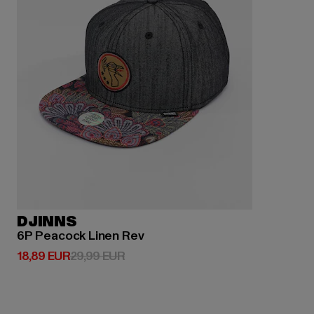
DJINNS
6P Peacock Linen Rev
Derzeitiger Preis: 18,89 EUR
Aktionspreis: 29,99 EUR
18,89 EUR
29,99 EUR