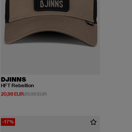
DJINNS
HFT Rebellion
Derzeitiger Preis: 20,99 EUR
Aktionspreis: 29,99 EUR
20,99 EUR
29,99 EUR
-17%