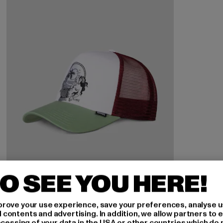
O SEE YOU HERE!
rove your use experience, save your preferences, analyse u
ontents and advertising. In addition, we allow partners to e
ocessing of your data in the USA or other countries which do 