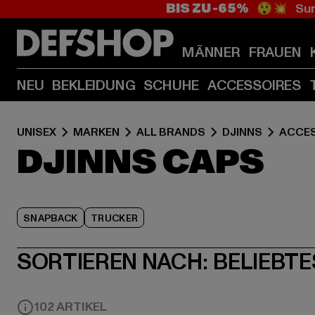
BIS ZU -65%
😲💥 Sum
MÄNNER
FRAUEN
NEU
BEKLEIDUNG
SCHUHE
ACCESSOIRES
UNISEX
MARKEN
ALL BRANDS
DJINNS
ACCE
DJINNS CAPS
SNAPBACK
TRUCKER
SORTIEREN NACH:
BELIEBTE
102 ARTIKEL