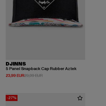
DJINNS
5 Panel Snapback Cap Rubber Aztek
Derzeitiger Preis: 23,99 EUR
Aktionspreis: 29,99 EUR
23,99 EUR
29,99 EUR
-27%