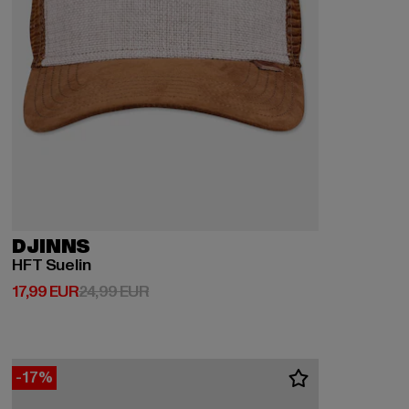
DJINNS
HFT Suelin
Derzeitiger Preis: 17,99 EUR
Aktionspreis: 24,99 EUR
17,99 EUR
24,99 EUR
-17%