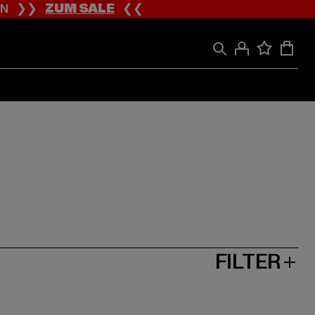
ION ❯❯
ZUM SALE
❮❮
FILTER