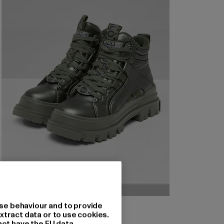
BUFFALO
se behaviour and to provide
Aspha Nc Mid
xtract data or to use cookies.
not have the EU data