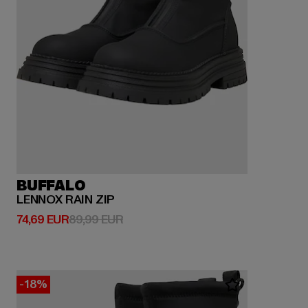
BUFFALO
LENNOX RAIN ZIP
Derzeitiger Preis: 74,69 EUR
Aktionspreis: 89,99 EUR
74,69 EUR
89,99 EUR
-18%