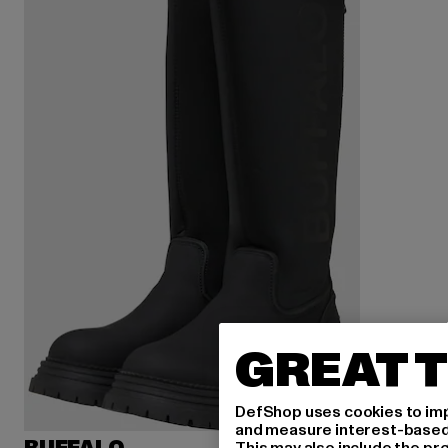
GREAT T
DefShop uses cookies to imp
and measure interest-based c
This may also include the pr