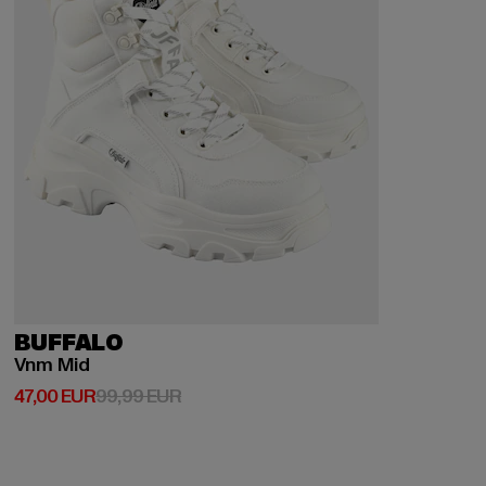
BUFFALO
Vnm Mid
Derzeitiger Preis: 47,00 EUR
Aktionspreis: 99,99 EUR
47,00 EUR
99,99 EUR