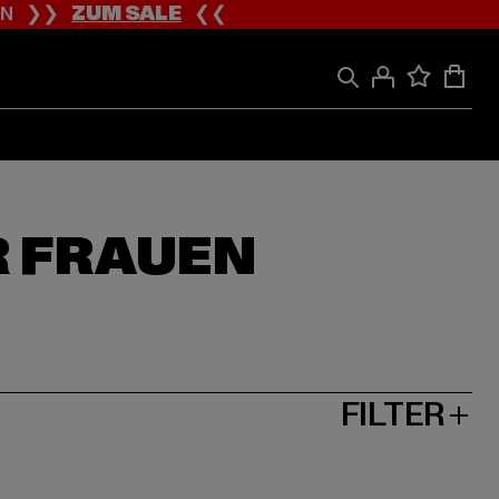
ION ❯❯
ZUM SALE
❮❮
R FRAUEN
FILTER