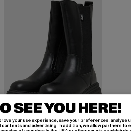
O SEE YOU HERE!
rove your use experience, save your preferences, analyse u
ontents and advertising. In addition, we allow partners to e
ocessing of your data in the USA or other countries which do 