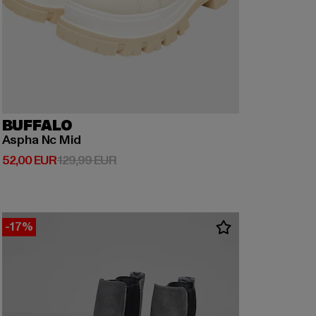
BUFFALO
Aspha Nc Mid
Derzeitiger Preis: 52,00 EUR
Aktionspreis: 129,99 EUR
52,00 EUR
129,99 EUR
-17%