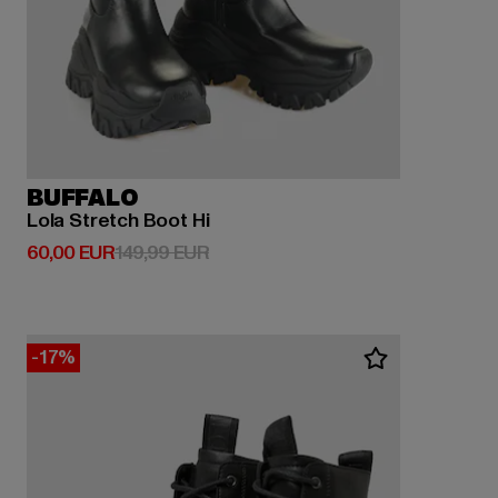
BUFFALO
Lola Stretch Boot Hi
Derzeitiger Preis: 60,00 EUR
Aktionspreis: 149,99 EUR
60,00 EUR
149,99 EUR
-17%