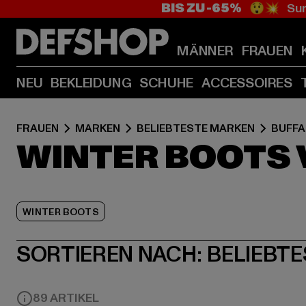
BIS ZU -65%
😲💥 Sum
MÄNNER
FRAUEN
NEU
BEKLEIDUNG
SCHUHE
ACCESSOIRES
FRAUEN
MARKEN
BELIEBTESTE MARKEN
BUFF
WINTER BOOTS 
WINTER BOOTS
SORTIEREN NACH:
BELIEBTE
89 ARTIKEL