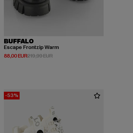
BUFFALO
Escape Frontzip Warm
Derzeitiger Preis: 88,00 EUR
Aktionspreis: 219,99 EUR
88,00 EUR
219,99 EUR
-53%