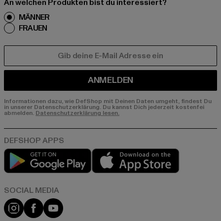
An welchen Produkten bist du interessiert?
MÄNNER
FRAUEN
E-MAIL
ANMELDEN
Informationen dazu, wie DefShop mit Deinen Daten umgeht, findest Du
in unserer Datenschutzerklärung. Du kannst Dich jederzeit kostenfei
abmelden.
Datenschutzerklärung lesen.
Play market
App store
Instagram
Facebook
YouTube