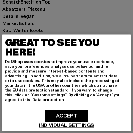
Schafthöhe: High Top
Absatzart: Plateau
Details: Vegan
Marke: Buffalo
Kat.: Winter Boots
Farbe: weiß
GREAT TO SEE YOU
Hersteller Farbe: white/rose/blue
HERE!
Obermaterial: sonstiges Material
Innenfutter: sonstiges Material, Textil
DefShop uses cookies to improve your use experience,
Art.Nr: 1622576-01769
save your preferences, analyse use behaviour and to
provide and measure interest-based contents and
advertising. In addition, we allow partners to extract data
Hersteller: Buffalo Boots GmbH |
service-de@buffalo-
or to use cookies. This may also include the processing of
your data in the USA or other countries which do not have
boots.com
the EU data protection standard. If you want to change
Schanzenstraße 41 | 51063 Köln | DE
this, click on "Custom settings". By clicking on "Accept" you
agree to this.
Data protection
GRÖSSE & PASSFORM
ACCEPT
INDIVIDUAL SETTINGS
PFLEGEHINWEISE