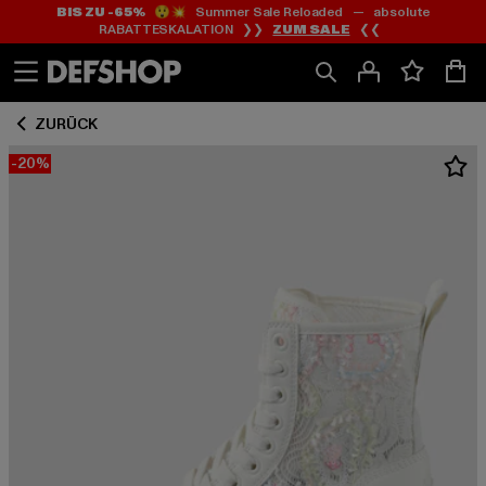
BIS ZU -65%
😲💥 Summer Sale Reloaded — absolute
Zum
Zum
RABATTESKALATION ❯❯
ZUM SALE
❮❮
Inhalt
Fußzeile
springen
springen
ZURÜCK
-20%