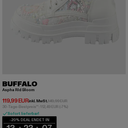
BUFFALO
Aspha Rld Bloom
Derzeitiger Preis: 119,99 EUR
119,99 EUR
Aktionspreis: 149,99 EUR
inkl. MwSt.
149,99 EUR
30-Tage-Bestpreis**: 112,49 EUR
(-7%)
Sofort lieferbar!
-20% DEAL ENDET IN