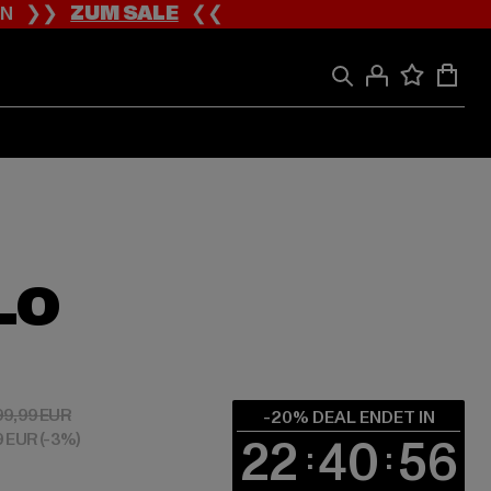
ION ❯❯
ZUM SALE
❮❮
LO
 79,99 EUR
Aktionspreis: 99,99 EUR
99,99 EUR
-20% DEAL ENDET IN
9 EUR
(-3%)
22
40
55