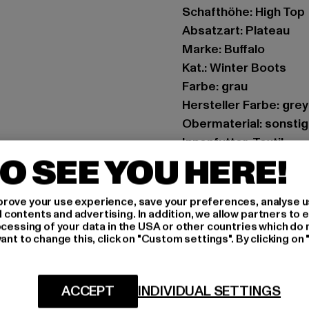
Schafthöhe: High Top
Absatzart: Plateau
Marke: Buffalo
Kat.: Winter Boots
Farbe: grau
Hersteller Farbe: grey
Obermaterial: sonstig
Innenfutter: Textil
O SEE YOU HERE!
Art.Nr: PD00010403-0
Hersteller: Buffalo B
rove your use experience, save your preferences, analyse u
ontents and advertising. In addition, we allow partners to e
Schanzenstraße 41 | 5
ocessing of your data in the USA or other countries which do 
ant to change this, click on "Custom settings". By clicking on 
GRÖSSE 
ACCEPT
INDIVIDUAL SETTINGS
PFLEGEHINWE