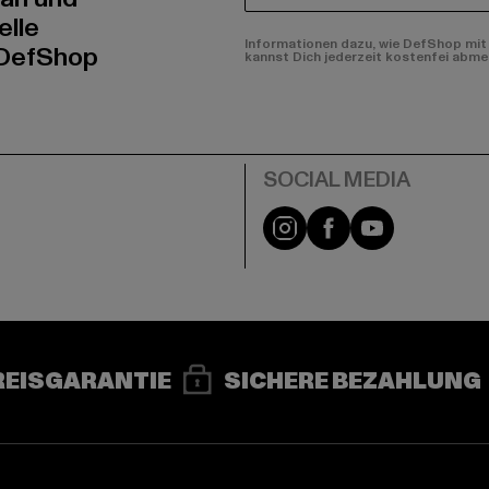
elle
Informationen dazu, wie DefShop mit 
 DefShop
kannst Dich jederzeit kostenfei abme
e
Instagram
Facebook
YouTube
REISGARANTIE
SICHERE BEZAHLUNG