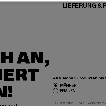
LIEFERUNG &
H AN,
IERT
An welchen Produkten bist
N!
MÄNNER
FRAUEN
E-MAIL
 an und