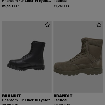
Phantom Fur Liner 14 Eyelet Boots
Tactical
Derzeitiger Preis: 89,99 EUR
Derzeitiger Preis: 71,24 EUR
89,99 EUR
71,24 EUR
BRANDIT
BRANDIT
Phantom Fur Liner 10 Eyelet
Tactical