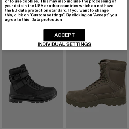
or to use cookies. This may also include the processing of
your data in the USA or other countries which do not have
BRANDIT
BRANDIT
the EU data protection standard. If you want to change
Knobelbecher Boots
Rub Off Phantom 10 Eye Boots
this, click on "Custom settings". By clicking on "Accept" you
agree to this.
Data protection
Derzeitiger Preis: 79,99 EUR
Derzeitiger Preis: 89,99 EUR
79,99 EUR
89,99 EUR
ACCEPT
INDIVIDUAL SETTINGS