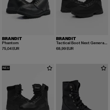
BRANDIT
BRANDIT
Phantom
Tactical Boot Next Generation
Derzeitiger Preis: 75,04 EUR
Derzeitiger Preis: 68,99 EUR
75,04 EUR
68,99 EUR
NEU