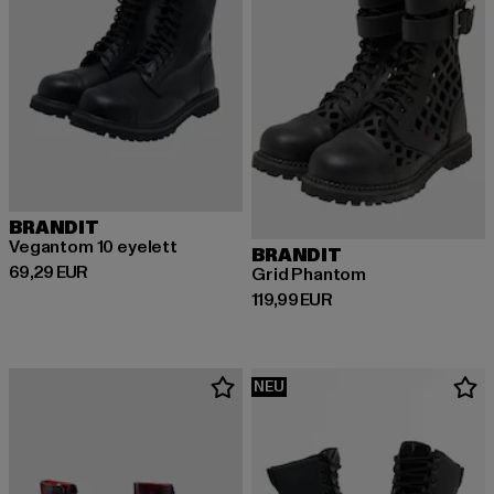
BRANDIT
Vegantom 10 eyelett
BRANDIT
Derzeitiger Preis: 69,29 EUR
69,29 EUR
Grid Phantom
Derzeitiger Preis: 119,99 EUR
119,99 EUR
NEU