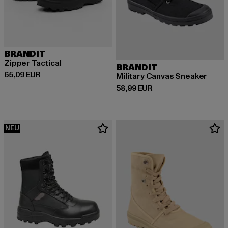
BRANDIT
Zipper Tactical
BRANDIT
Derzeitiger Preis: 65,09 EUR
65,09 EUR
Military Canvas Sneaker
Derzeitiger Preis: 58,99 EUR
58,99 EUR
NEU