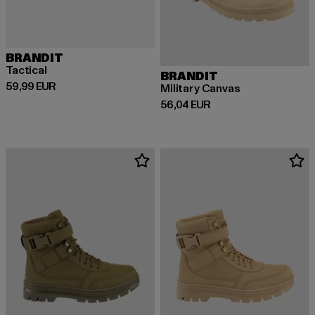
BRANDIT
Tactical
BRANDIT
Derzeitiger Preis: 59,99 EUR
59,99 EUR
Military Canvas
Derzeitiger Preis: 56,04 EUR
56,04 EUR