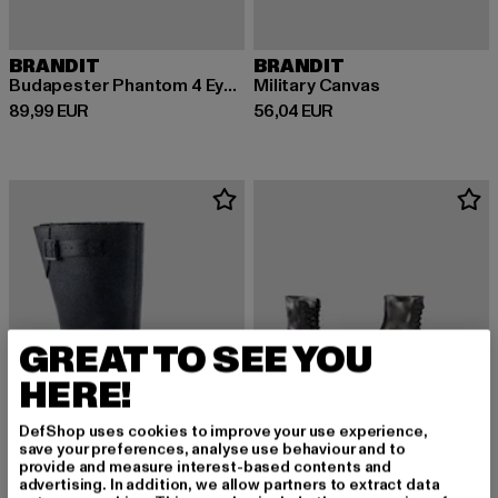
BRANDIT
BRANDIT
Budapester Phantom 4 Eye Boot
Military Canvas
Derzeitiger Preis: 89,99 EUR
Derzeitiger Preis: 56,04 EUR
89,99 EUR
56,04 EUR
GREAT TO SEE YOU
HERE!
DefShop uses cookies to improve your use experience,
save your preferences, analyse use behaviour and to
provide and measure interest-based contents and
advertising. In addition, we allow partners to extract data