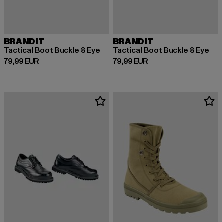
BRANDIT
BRANDIT
Tactical Boot Buckle 8 Eye
Tactical Boot Buckle 8 Eye
Derzeitiger Preis: 79,99 EUR
Derzeitiger Preis: 79,99 EUR
79,99 EUR
79,99 EUR