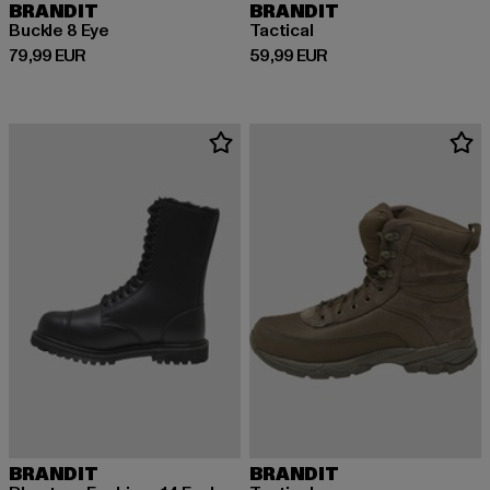
BRANDIT
BRANDIT
Buckle 8 Eye
Tactical
Derzeitiger Preis: 79,99 EUR
Derzeitiger Preis: 59,99 EUR
79,99 EUR
59,99 EUR
BRANDIT
BRANDIT