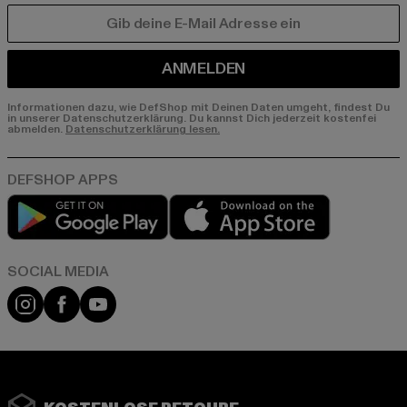
E-MAIL
ANMELDEN
Informationen dazu, wie DefShop mit Deinen Daten umgeht, findest Du
in unserer Datenschutzerklärung. Du kannst Dich jederzeit kostenfei
abmelden.
Datenschutzerklärung lesen.
Play market
App store
Instagram
Facebook
YouTube