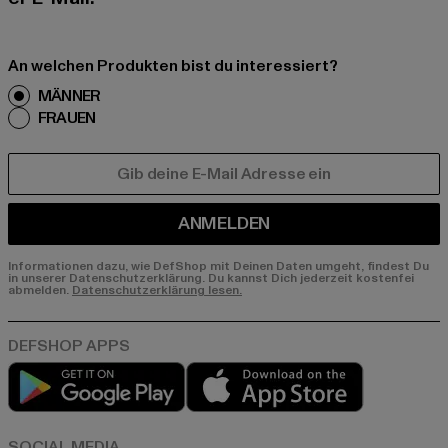
An welchen Produkten bist du interessiert?
MÄNNER
FRAUEN
E-MAIL
ANMELDEN
Informationen dazu, wie DefShop mit Deinen Daten umgeht, findest Du
in unserer Datenschutzerklärung. Du kannst Dich jederzeit kostenfei
abmelden.
Datenschutzerklärung lesen.
Play market
App store