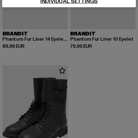
INDIVIDUAL SETTINGS
BRANDIT
BRANDIT
Phantom Fur Liner 14 Eyelet Boots
Phantom Fur Liner 10 Eyelet
Derzeitiger Preis: 89,99 EUR
Derzeitiger Preis: 79,99 EUR
89,99 EUR
79,99 EUR