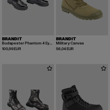
BRANDIT
BRANDIT
Budapester Phantom 4 Eye Boot
Military Canvas
Derzeitiger Preis: 100,99 EUR
Derzeitiger Preis: 56,04 EUR
100,99 EUR
56,04 EUR