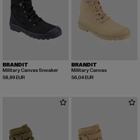
BRANDIT
BRANDIT
Military Canvas Sneaker
Military Canvas
Derzeitiger Preis: 58,99 EUR
Derzeitiger Preis: 56,04 EUR
58,99 EUR
56,04 EUR