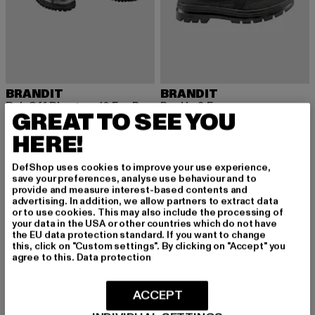
BRANDIT
BRANDIT
Rub Off Phantom 10 Eye Boots
Buckle 8 Eye
GREAT TO SEE YOU
Derzeitiger Preis: 89,99 EUR
Derzeitiger Preis: 79,99 EUR
89,99 EUR
79,99 EUR
HERE!
DefShop uses cookies to improve your use experience,
save your preferences, analyse use behaviour and to
provide and measure interest-based contents and
advertising. In addition, we allow partners to extract data
or to use cookies. This may also include the processing of
your data in the USA or other countries which do not have
the EU data protection standard. If you want to change
this, click on "Custom settings". By clicking on "Accept" you
agree to this.
Data protection
ACCEPT