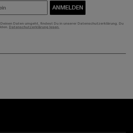
ANMELDEN
Deinen Daten umgeht, findest Du in unserer Datenschutzerklärung. Du
lden.
Datenschutzerklärung lesen.