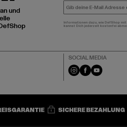
E-MAIL
 an und
elle
Informationen dazu, wie DefShop mit 
 DefShop
kannst Dich jederzeit kostenfei abme
e
Instagram
Facebook
YouTube
REISGARANTIE
SICHERE BEZAHLUNG