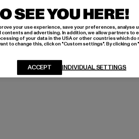
O SEE YOU HERE!
rove your use experience, save your preferences, analyse u
ontents and advertising. In addition, we allow partners to e
ocessing of your data in the USA or other countries which do 
ant to change this, click on "Custom settings". By clicking on 
ACCEPT
INDIVIDUAL SETTINGS