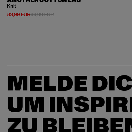
ANOTHER COTTON LAB
Knit
Derzeitiger Preis: 83,99 EUR
Aktionspreis: 99,99 EUR
83,99 EUR
99,99 EUR
MELDE DIC
UM INSPIR
ZU BLEIBE