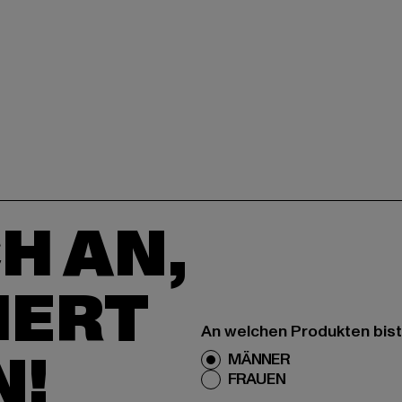
H AN,
IERT
An welchen Produkten bist
N!
MÄNNER
FRAUEN