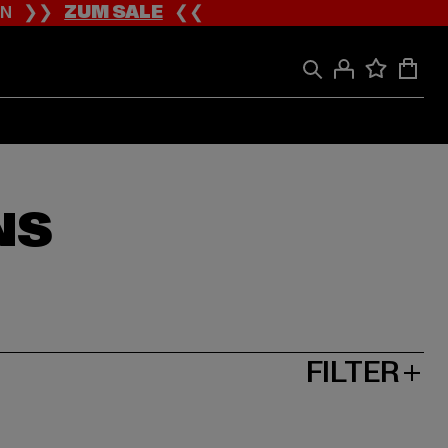
ION ❯❯
ZUM SALE
❮❮
NS
FILTER