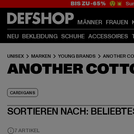
BIS ZU -65%
😲💥 Sum
MÄNNER
FRAUEN
NEU
BEKLEIDUNG
SCHUHE
ACCESSOIRES
UNISEX
MARKEN
YOUNG BRANDS
ANOTHER CO
ANOTHER COTT
CARDIGANS
SORTIEREN NACH:
BELIEBTE
7 ARTIKEL