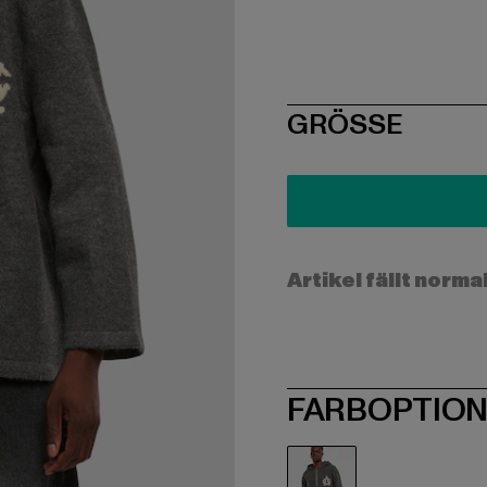
SIZE
GRÖSSE
Artikel fällt norma
FARBOPTIO