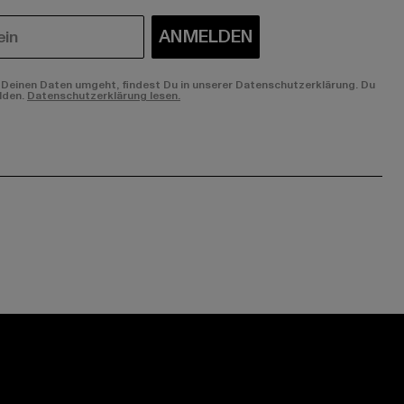
ANMELDEN
Deinen Daten umgeht, findest Du in unserer Datenschutzerklärung. Du
lden.
Datenschutzerklärung lesen.