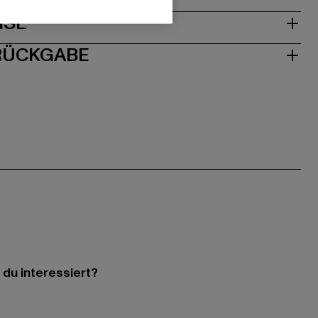
ISE
 RÜCKGABE
 du interessiert?