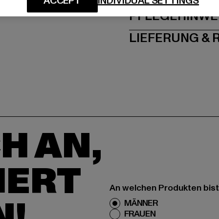
ACCEPT
INDIVIDUAL SETTINGS
PFLEGEHINWE
LIEFERUNG &
H AN,
IERT
An welchen Produkten bist
N!
MÄNNER
FRAUEN