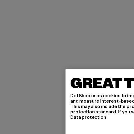
GREAT T
DefShop uses cookies to imp
and measure interest-based c
This may also include the pr
protection standard. If you w
Data protection