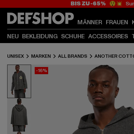
BIS ZU -65%
😲💥 Sum
MÄNNER
FRAUEN
NEU
BEKLEIDUNG
SCHUHE
ACCESSOIRES
UNISEX
MARKEN
ALL BRANDS
ANOTHER COTT
-16%