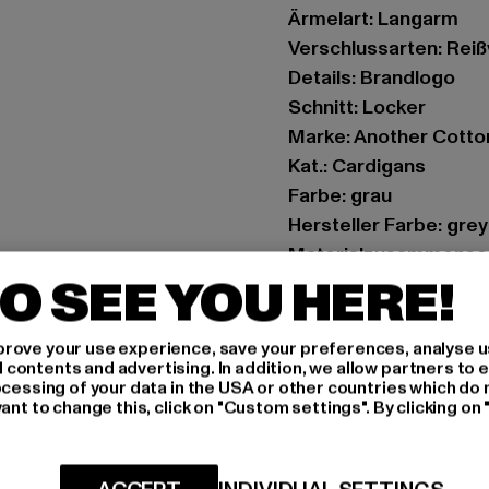
Ärmelart: Langarm
Verschlussarten: Rei
Details: Brandlogo
Schnitt: Locker
Marke: Another Cotto
Kat.: Cardigans
Farbe: grau
Hersteller Farbe: grey
Materialzusammense
O SEE YOU HERE!
Art.Nr: PD00008572-
Hersteller: Urban Sty
rove your use experience, save your preferences, analyse u
ontents and advertising. In addition, we allow partners to e
agentur@urbanstyle
ocessing of your data in the USA or other countries which do 
Schanzenstraße 41 | 5
ant to change this, click on "Custom settings". By clicking on 
GRÖSSE 