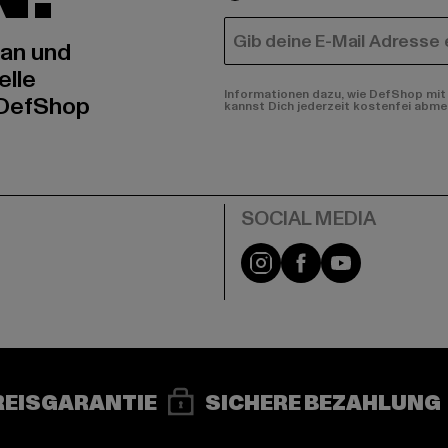
E-MAIL
 an und
elle
Informationen dazu, wie DefShop mit 
 DefShop
kannst Dich jederzeit kostenfei abme
e
Instagram
Facebook
YouTube
REISGARANTIE
SICHERE BEZAHLUNG