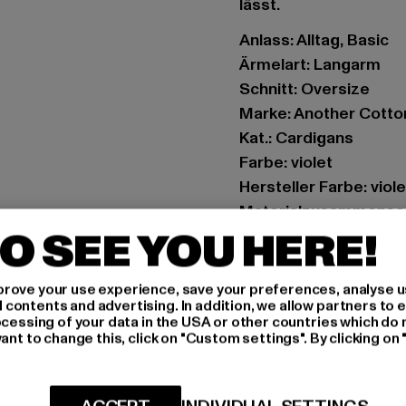
lässt.
Anlass: Alltag, Basic
Ärmelart: Langarm
Schnitt: Oversize
Marke: Another Cotto
Kat.: Cardigans
Farbe: violet
Hersteller Farbe: viole
Materialzusammense
O SEE YOU HERE!
Art.Nr: PD00003394-
Hersteller: Urban Sty
rove your use experience, save your preferences, analyse u
ontents and advertising. In addition, we allow partners to e
agentur@urbanstyle
ocessing of your data in the USA or other countries which do 
Schanzenstraße 41 | 5
ant to change this, click on "Custom settings". By clicking on 
GRÖSSE 