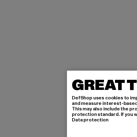
GREAT T
DefShop uses cookies to imp
and measure interest-based c
This may also include the pr
protection standard. If you w
Data protection