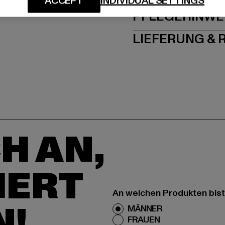
ACCEPT
INDIVIDUAL SETTINGS
PFLEGEHINWE
LIEFERUNG &
H AN,
IERT
An welchen Produkten bist
N!
MÄNNER
FRAUEN