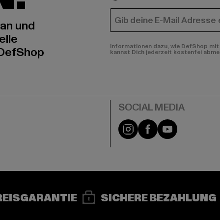
E-MAIL
 an und
elle
Informationen dazu, wie DefShop mit 
 DefShop
kannst Dich jederzeit kostenfei abme
e
Instagram
Facebook
YouTube
REISGARANTIE
SICHERE BEZAHLUNG