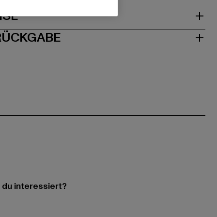
ISE
 RÜCKGABE
 du interessiert?