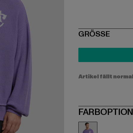
SIZE
GRÖSSE
Artikel fällt norma
FARBOPTIO