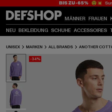
BIS ZU -65%
😲💥 Sum
MÄNNER
FRAUEN
NEU
BEKLEIDUNG
SCHUHE
ACCESSOIRES
UNISEX
MARKEN
ALL BRANDS
ANOTHER COTT
-34%