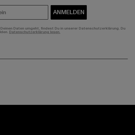
ANMELDEN
Deinen Daten umgeht, findest Du in unserer Datenschutzerklärung. Du
lden.
Datenschutzerklärung lesen.