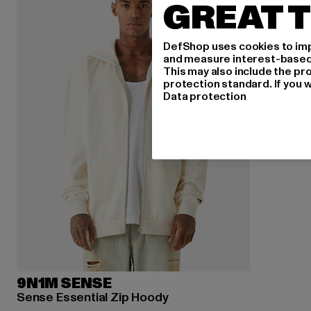
GREAT T
DefShop uses cookies to imp
and measure interest-based c
This may also include the pr
protection standard. If you w
Data protection
9N1M SENSE
Sense Essential Zip Hoody