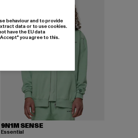
se behaviour and to provide
xtract data or to use cookies.
not have the EU data
"Accept" you agree to this.
9N1M SENSE
Essential