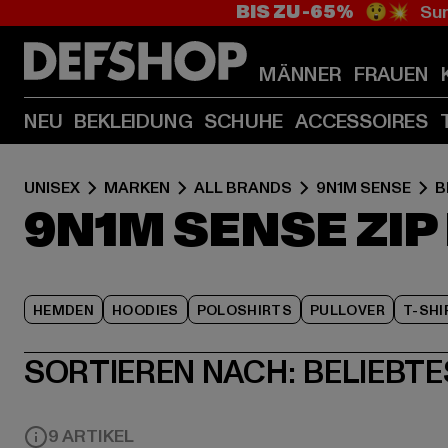
BIS ZU -65%
😲💥 Sum
MÄNNER
FRAUEN
NEU
BEKLEIDUNG
SCHUHE
ACCESSOIRES
UNISEX
MARKEN
ALL BRANDS
9N1M SENSE
B
9N1M SENSE ZIP
HEMDEN
HOODIES
POLOSHIRTS
PULLOVER
T-SHI
SORTIEREN NACH:
BELIEBTE
9 ARTIKEL