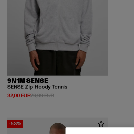
9N1M SENSE
SENSE Zip-Hoody Tennis
Derzeitiger Preis: 32,00 EUR
Aktionspreis: 79,99 EUR
32,00 EUR
79,99 EUR
-53%