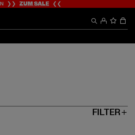
ION ❯❯
ZUM SALE
❮❮
FILTER