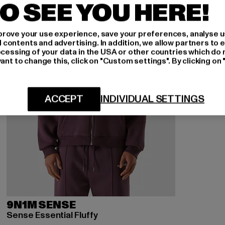
O SEE YOU HERE!
rove your use experience, save your preferences, analyse u
ontents and advertising. In addition, we allow partners to e
ocessing of your data in the USA or other countries which do 
ant to change this, click on "Custom settings". By clicking on 
ACCEPT
INDIVIDUAL SETTINGS
9N1M SENSE
Sense Essential Fluffy