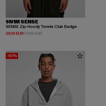
9N1M SENSE
SENSE Zip-Hoody Tennis Club Badge
Derzeitiger Preis: 59,19 EUR
Aktionspreis: 79,99 EUR
59,19 EUR
79,99 EUR
-60%