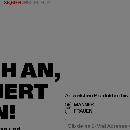
Derzeitiger Preis: 35,69 EUR
Aktionspreis: 69,99 EUR
35,69 EUR
69,99 EUR
H AN,
IERT
An welchen Produkten bist
N!
MÄNNER
FRAUEN
E-MAIL
 an und