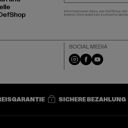
elle
Informationen dazu, wie DefShop mit 
 DefShop
kannst Dich jederzeit kostenfei abme
e
Instagram
Facebook
YouTube
REISGARANTIE
SICHERE BEZAHLUNG