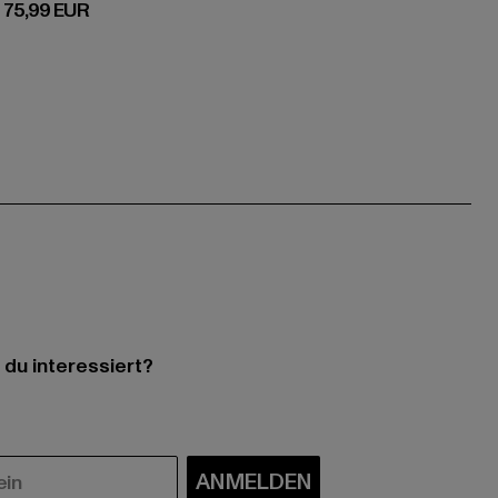
Derzeitiger Preis: 75,99 EUR
75,99 EUR
 du interessiert?
ANMELDEN