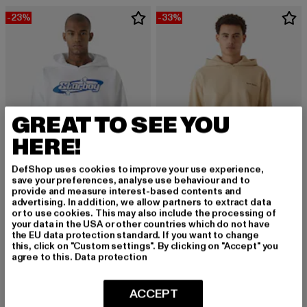
-23%
-33%
GREAT TO SEE YOU
HERE!
DefShop uses cookies to improve your use experience,
save your preferences, analyse use behaviour and to
provide and measure interest-based contents and
advertising. In addition, we allow partners to extract data
9N1M SENSE
9N1M SENSE
or to use cookies. This may also include the processing of
Blue Starboy
Sense Essential Hoody
your data in the USA or other countries which do not have
Derzeitiger Preis: 53,89 EUR
Aktionspreis: 69,99 EUR
Derzeitiger Preis: 36,84 EUR
Aktionspreis:
the EU data protection standard. If you want to change
53,89 EUR
69,99 EUR
36,84 EUR
54,99 EUR
this, click on "Custom settings". By clicking on "Accept" you
agree to this.
Data protection
-51%
-44%
ACCEPT