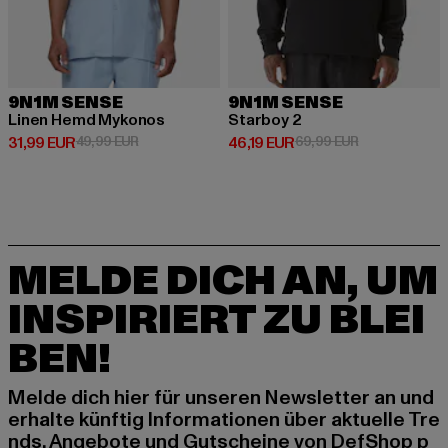
9N1M SENSE
9N1M SENSE
Linen Hemd Mykonos
Starboy 2
Derzeitiger Preis: 31,99 EUR
Aktionspreis: 49,99 EUR
Derzeitiger Preis: 46,19 EUR
Aktionspreis: 
31,99 EUR
49,99 EUR
46,19 EUR
69,99 EUR
MELDE DICH AN, UM
INSPIRIERT ZU BLEI
BEN!
Melde dich hier für unseren Newsletter an und
erhalte künftig Informationen über aktuelle Tre
nds, Angebote und Gutscheine von DefShop p