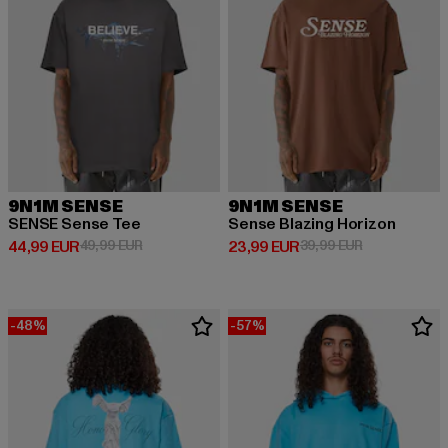
9N1M SENSE
9N1M SENSE
SENSE Sense Tee
Sense Blazing Horizon
Derzeitiger Preis: 44,99 EUR
Aktionspreis: 49,99 EUR
Derzeitiger Preis: 23,99 EUR
Aktionspreis:
44,99 EUR
49,99 EUR
23,99 EUR
39,99 EUR
-48%
-57%