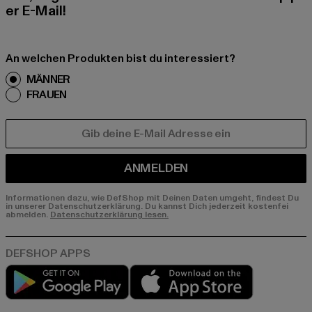
er E-Mail!
An welchen Produkten bist du interessiert?
MÄNNER
FRAUEN
E-MAIL
ANMELDEN
Informationen dazu, wie DefShop mit Deinen Daten umgeht, findest Du
in unserer Datenschutzerklärung. Du kannst Dich jederzeit kostenfei
abmelden.
Datenschutzerklärung lesen.
Play market
App store