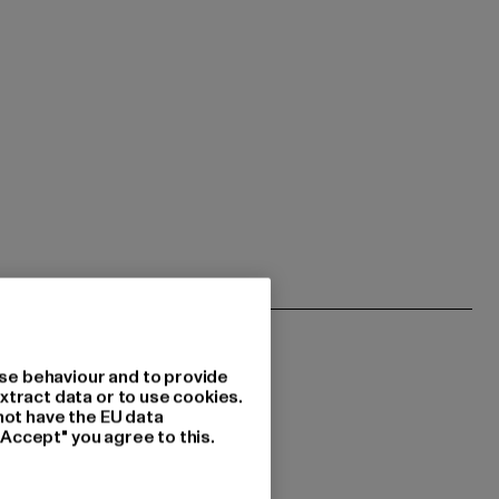
se behaviour and to provide
xtract data or to use cookies.
not have the EU data
"Accept" you agree to this.
 du interessiert?