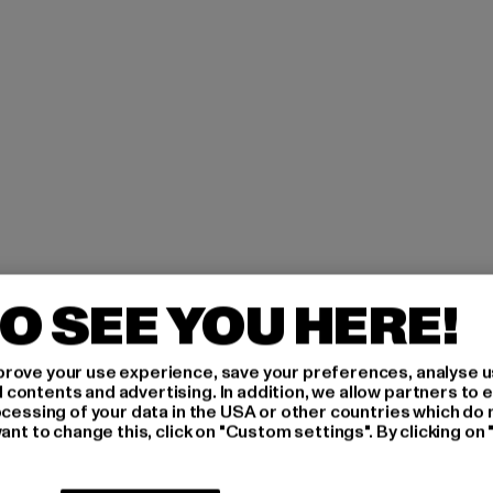
O SEE YOU HERE!
H AN,
rove your use experience, save your preferences, analyse u
ontents and advertising. In addition, we allow partners to e
IERT
ocessing of your data in the USA or other countries which do 
ant to change this, click on "Custom settings". By clicking on 
An welchen Produkten bist