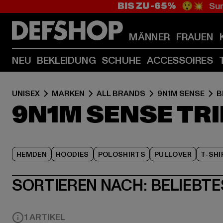
BIS ZU -65%
😲💥 Sum
MÄNNER
FRAUEN
NEU
BEKLEIDUNG
SCHUHE
ACCESSOIRES
UNISEX
MARKEN
ALL BRANDS
9N1M SENSE
B
9N1M SENSE TR
HEMDEN
HOODIES
POLOSHIRTS
PULLOVER
T-SHI
SORTIEREN NACH:
BELIEBTE
1 ARTIKEL