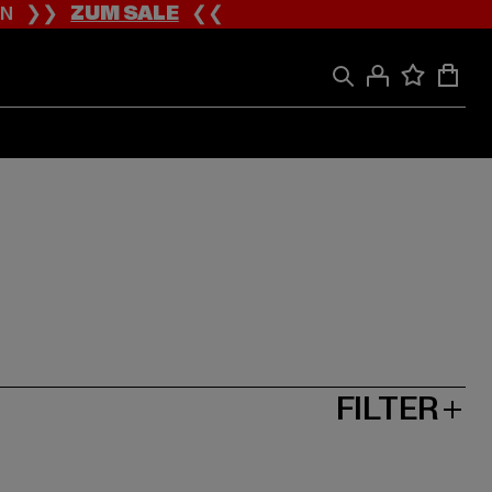
ION ❯❯
ZUM SALE
❮❮
FILTER