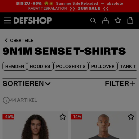
BIS ZU -65%
😲💥 Summer Sale Reloaded — absolute
Zum
Zum
Zum
RABATTESKALATION ❯❯
ZUM SALE
❮❮
Inhalt
Fußzeile
Produktraster
springen
springen
springen
OBERTEILE
9N1M SENSE T-SHIRTS
HEMDEN
HOODIES
POLOSHIRTS
PULLOVER
TANK T
SORTIEREN
FILTER
BELIEBTESTE
44 ARTIKEL
-45%
-14%