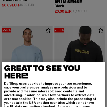
9N1M SENSE
Derzeitiger Preis: 26,09 EUR
Aktionspreis: 44,99 EUR
26,09 EUR
44,99 EUR
Blank
Derzeitiger Preis: 20,00 EUR
Aktionspreis:
20,00 EUR
39,99 EUR
-54%
-60%
GREAT TO SEE YOU
HERE!
DefShop uses cookies to improve your use experience,
save your preferences, analyse use behaviour and to
provide and measure interest-based contents and
advertising. In addition, we allow partners to extract data
9N1M SENSE
9N1M SENSE
or to use cookies. This may also include the processing of
Mykonos
Goth Logo
your data in the USA or other countries which do not have
Derzeitiger Preis: ab 23,00 EUR
Aktionspreis: 49,99 EUR
Derzeitiger Preis: 18,00 EUR
Aktionspreis: 
ab
23,00 EUR
49,99 EUR
18,00 EUR
44,99 EUR
the EU data protection standard. If you want to change