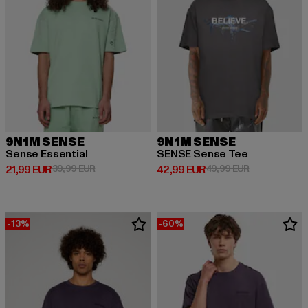
9N1M SENSE
9N1M SENSE
Sense Essential
SENSE Sense Tee
Derzeitiger Preis: 21,99 EUR
Aktionspreis: 39,99 EUR
Derzeitiger Preis: 42,99 EUR
Aktionspreis:
21,99 EUR
39,99 EUR
42,99 EUR
49,99 EUR
-13%
-60%