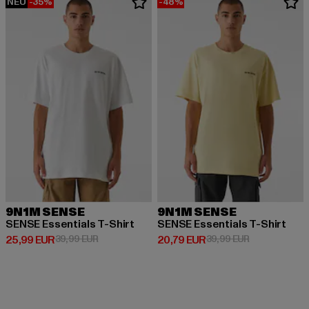
NEU
-35%
-48%
9N1M SENSE
9N1M SENSE
SENSE Essentials T-Shirt
SENSE Essentials T-Shirt
Derzeitiger Preis: 25,99 EUR
Aktionspreis: 39,99 EUR
Derzeitiger Preis: 20,79 EUR
Aktionspreis:
25,99 EUR
39,99 EUR
20,79 EUR
39,99 EUR