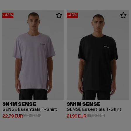
-43%
-45%
9N1M SENSE
9N1M SENSE
SENSE Essentials T-Shirt
SENSE Essentials T-Shirt
Derzeitiger Preis: 22,79 EUR
Aktionspreis: 39,99 EUR
Derzeitiger Preis: 21,99 EUR
Aktionspreis: 
22,79 EUR
39,99 EUR
21,99 EUR
39,99 EUR