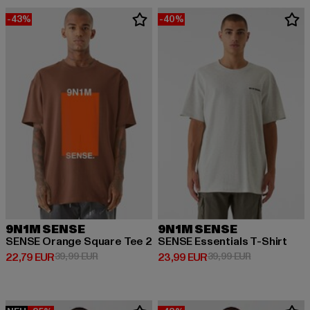
-43%
-40%
9N1M SENSE
9N1M SENSE
SENSE Orange Square Tee 2
SENSE Essentials T-Shirt
Derzeitiger Preis: 22,79 EUR
Aktionspreis: 39,99 EUR
Derzeitiger Preis: 23,99 EUR
Aktionspreis:
22,79 EUR
39,99 EUR
23,99 EUR
39,99 EUR