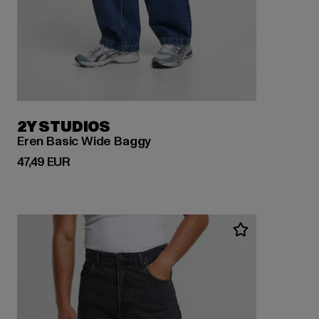
2Y STUDIOS
Eren Basic Wide Baggy
Derzeitiger Preis: 47,49 EUR
47,49 EUR