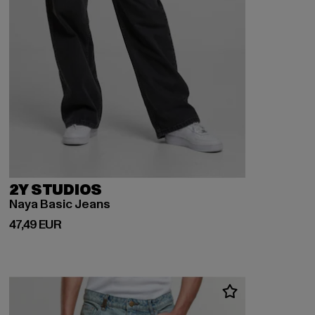
2Y STUDIOS
Naya Basic Jeans
Derzeitiger Preis: 47,49 EUR
47,49 EUR