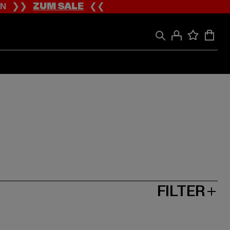
ION ❯❯
ZUM SALE
❮❮
FILTER