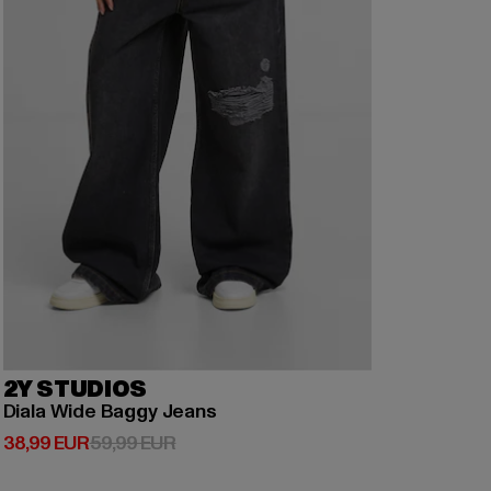
2Y STUDIOS
Diala Wide Baggy Jeans
Derzeitiger Preis: 38,99 EUR
Aktionspreis: 59,99 EUR
38,99 EUR
59,99 EUR