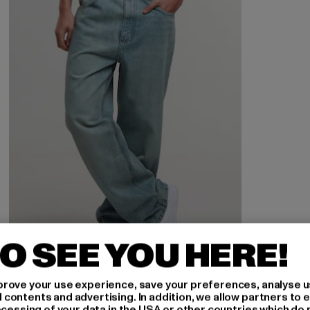
O SEE YOU HERE!
rove your use experience, save your preferences, analyse u
ontents and advertising. In addition, we allow partners to e
ocessing of your data in the USA or other countries which do 