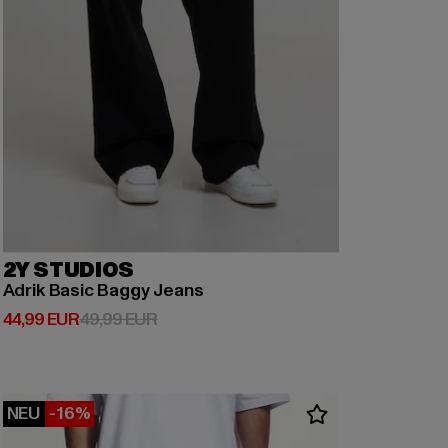
2Y STUDIOS
Adrik Basic Baggy Jeans
Derzeitiger Preis: 44,99 EUR
Aktionspreis: 49,99 EUR
44,99 EUR
49,99 EUR
NEU
-16%