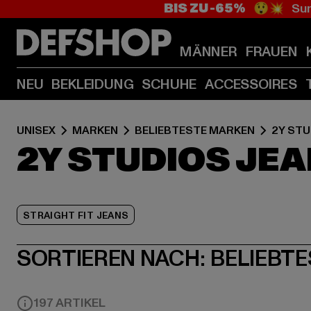
BIS ZU -65%
😲💥 Sum
MÄNNER
FRAUEN
NEU
BEKLEIDUNG
SCHUHE
ACCESSOIRES
UNISEX
MARKEN
BELIEBTESTE MARKEN
2Y STU
2Y STUDIOS JE
STRAIGHT FIT JEANS
SORTIEREN NACH:
BELIEBTE
197 ARTIKEL