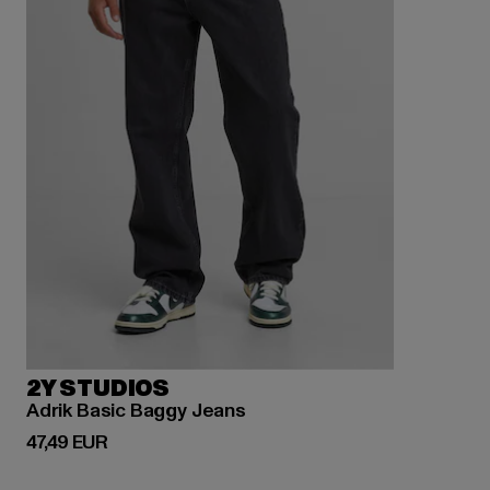
2Y STUDIOS
Adrik Basic Baggy Jeans
Derzeitiger Preis: 47,49 EUR
47,49 EUR