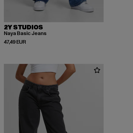
2Y STUDIOS
Naya Basic Jeans
Derzeitiger Preis: 47,49 EUR
47,49 EUR