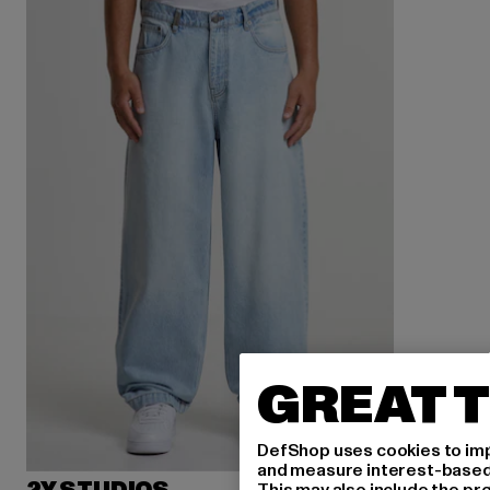
GREAT T
DefShop uses cookies to imp
and measure interest-based c
This may also include the pr