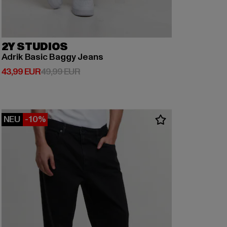
2Y STUDIOS
Adrik Basic Baggy Jeans
Derzeitiger Preis: 43,99 EUR
Aktionspreis: 49,99 EUR
43,99 EUR
49,99 EUR
NEU
-10%