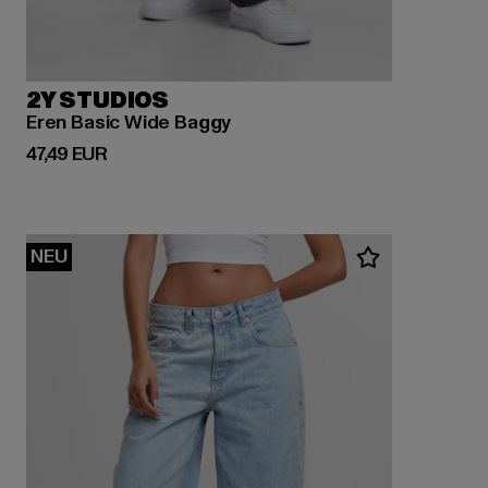
2Y STUDIOS
Eren Basic Wide Baggy
Derzeitiger Preis: 47,49 EUR
47,49 EUR
NEU