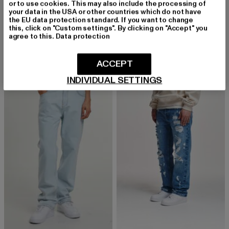
or to use cookies. This may also include the processing of
your data in the USA or other countries which do not have
the EU data protection standard. If you want to change
2Y STUDIOS
2Y STUDIOS
this, click on "Custom settings". By clicking on "Accept" you
Gabrie Basic Straight Jeans
Arun Open Hem
agree to this.
Data protection
Derzeitiger Preis: 39,99 EUR
Aktionspreis: 49,99 EUR
Derzeitiger Preis: 56,99 EUR
39,99 EUR
49,99 EUR
56,99 EUR
ACCEPT
INDIVIDUAL SETTINGS
NEU
-10%