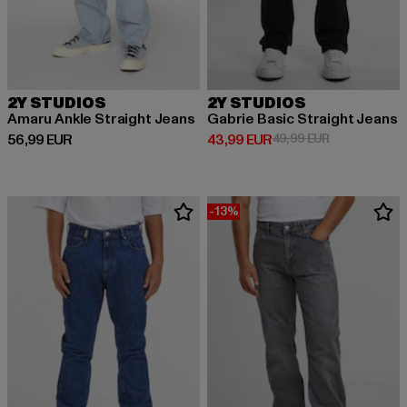
2Y STUDIOS
2Y STUDIOS
Amaru Ankle Straight Jeans
Gabrie Basic Straight Jeans
Derzeitiger Preis: 56,99 EUR
Derzeitiger Preis: 43,99 EUR
Aktionspreis:
56,99 EUR
43,99 EUR
49,99 EUR
-13%