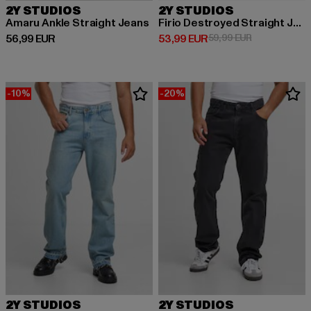
2Y STUDIOS
2Y STUDIOS
Amaru Ankle Straight Jeans
Firio Destroyed Straight Jeans
Derzeitiger Preis: 56,99 EUR
Derzeitiger Preis: 53,99 EUR
Aktionspreis:
56,99 EUR
53,99 EUR
59,99 EUR
-10%
-20%
2Y STUDIOS
2Y STUDIOS