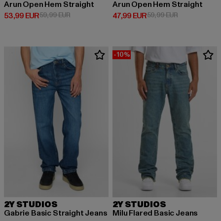
Arun Open Hem Straight
Arun Open Hem Straight
Derzeitiger Preis: 53,99 EUR
Aktionspreis: 59,99 EUR
Derzeitiger Preis: 47,99 EUR
Aktionspreis:
53,99 EUR
59,99 EUR
47,99 EUR
59,99 EUR
-10%
2Y STUDIOS
2Y STUDIOS
Gabrie Basic Straight Jeans
Milu Flared Basic Jeans