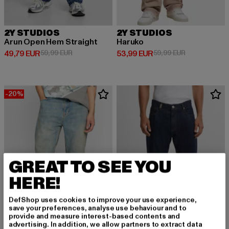
2Y STUDIOS
2Y STUDIOS
Arun Open Hem Straight
Haruko
Derzeitiger Preis: 49,79 EUR
Aktionspreis: 59,99 EUR
Derzeitiger Preis: 53,99 EUR
Aktionspreis:
49,79 EUR
59,99 EUR
53,99 EUR
59,99 EUR
-20%
GREAT TO SEE YOU
HERE!
DefShop uses cookies to improve your use experience,
save your preferences, analyse use behaviour and to
provide and measure interest-based contents and
advertising. In addition, we allow partners to extract data