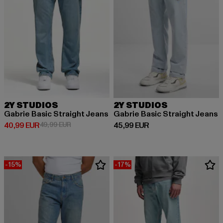
2Y STUDIOS
2Y STUDIOS
Gabrie Basic Straight Jeans
Gabrie Basic Straight Jeans
Derzeitiger Preis: 40,99 EUR
Aktionspreis: 49,99 EUR
Derzeitiger Preis: 45,99 EUR
40,99 EUR
49,99 EUR
45,99 EUR
-15%
-17%