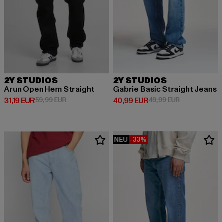
2Y STUDIOS
2Y STUDIOS
Arun Open Hem Straight
Gabrie Basic Straight Jeans
Derzeitiger Preis: 31,19 EUR
Aktionspreis: 59,99 EUR
Derzeitiger Preis: 40,99 EUR
Aktionspreis:
31,19 EUR
59,99 EUR
40,99 EUR
49,99 EUR
NEU
-33%