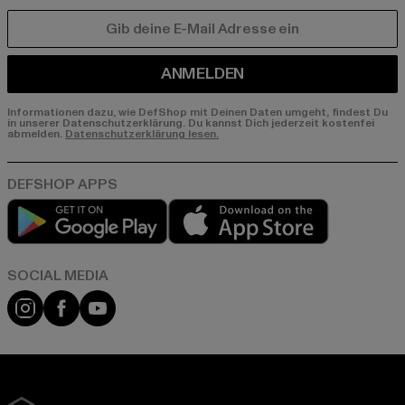
E-MAIL
ANMELDEN
Informationen dazu, wie DefShop mit Deinen Daten umgeht, findest Du
in unserer Datenschutzerklärung. Du kannst Dich jederzeit kostenfei
abmelden.
Datenschutzerklärung lesen.
Play market
App store
Instagram
Facebook
YouTube