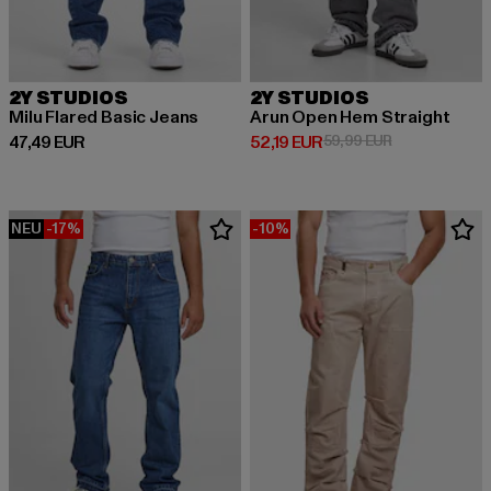
2Y STUDIOS
2Y STUDIOS
Milu Flared Basic Jeans
Arun Open Hem Straight
Derzeitiger Preis: 47,49 EUR
Derzeitiger Preis: 52,19 EUR
Aktionspreis: 
47,49 EUR
52,19 EUR
59,99 EUR
NEU
-17%
-10%