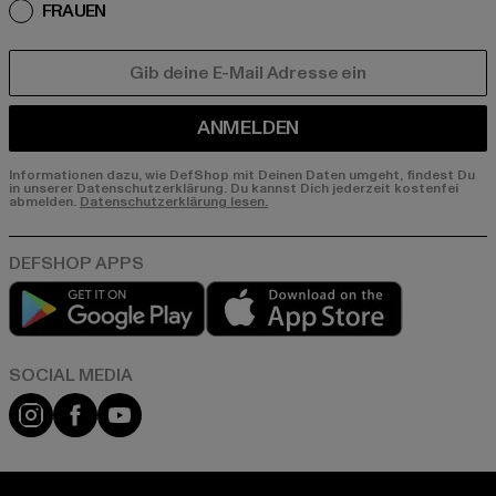
FRAUEN
E-MAIL
ANMELDEN
Informationen dazu, wie DefShop mit Deinen Daten umgeht, findest Du
in unserer Datenschutzerklärung. Du kannst Dich jederzeit kostenfei
abmelden.
Datenschutzerklärung lesen.
Play market
App store
Instagram
Facebook
YouTube