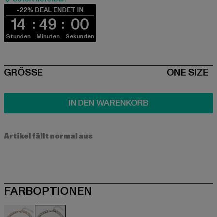
-22% DEAL ENDET IN
14
48
59
Stunden
Minuten
Sekunden
SIZE
GRÖSSE
ONE SIZE
IN DEN WARENKORB
Artikel fällt normal aus
FARBOPTIONEN