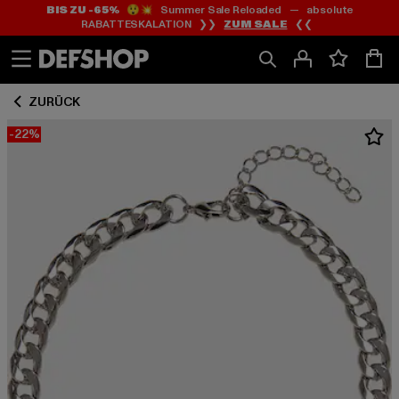
BIS ZU -65%
😲💥 Summer Sale Reloaded — absolute
Zum
Zum
RABATTESKALATION ❯❯
ZUM SALE
❮❮
Inhalt
Fußzeile
springen
springen
ZURÜCK
-22%