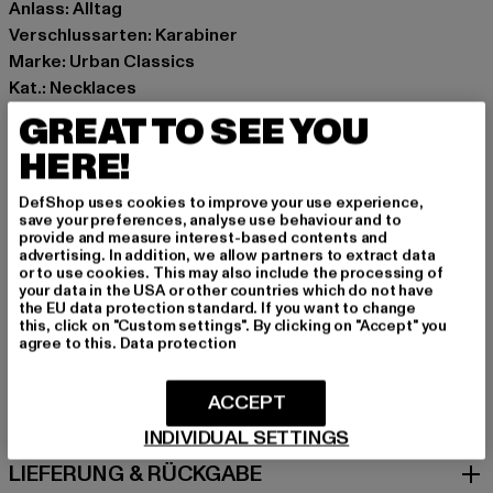
Anlass: Alltag
Verschlussarten: Karabiner
Marke: Urban Classics
Kat.: Necklaces
Farbe: silberfarben
GREAT TO SEE YOU
Hersteller Farbe: silver
HERE!
Materialzusammensetzung: 70% Eisen, 30% Zink
Art.Nr: TB5146-00473
DefShop uses cookies to improve your use experience,
save your preferences, analyse use behaviour and to
provide and measure interest-based contents and
Hersteller: TB International GmbH |
info@tbint.de
advertising. In addition, we allow partners to extract data
Dr.-Robert-Murjahn-Straße 7 | 64372 Ober-Ramstadt |
or to use cookies. This may also include the processing of
your data in the USA or other countries which do not have
DE
the EU data protection standard. If you want to change
this, click on "Custom settings". By clicking on "Accept" you
agree to this.
Data protection
GRÖSSE & PASSFORM
ACCEPT
PFLEGEHINWEISE
INDIVIDUAL SETTINGS
LIEFERUNG & RÜCKGABE