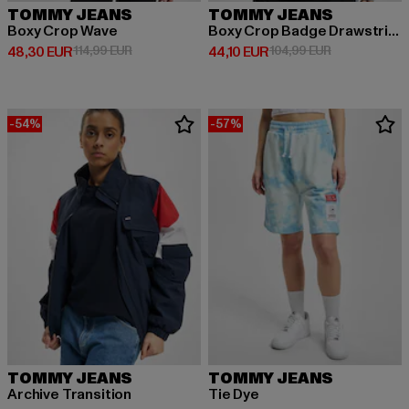
TOMMY JEANS
TOMMY JEANS
Boxy Crop Wave
Boxy Crop Badge Drawstring
Derzeitiger Preis: 48,30 EUR
Aktionspreis: 114,99 EUR
Derzeitiger Preis: 44,10 EUR
Aktionspreis:
48,30 EUR
114,99 EUR
44,10 EUR
104,99 EUR
-54%
-57%
TOMMY JEANS
TOMMY JEANS
Archive Transition
Tie Dye