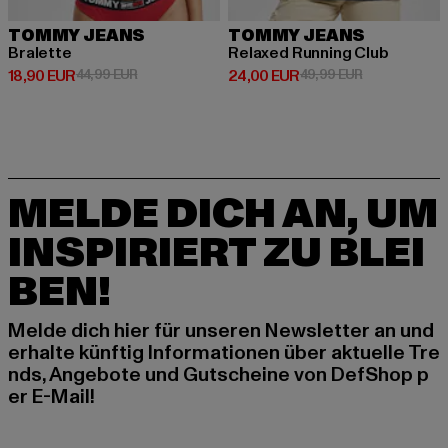
TOMMY JEANS
TOMMY JEANS
Bralette
Relaxed Running Club
Derzeitiger Preis: 18,90 EUR
Aktionspreis: 44,99 EUR
Derzeitiger Preis: 24,00 EUR
Aktionspreis:
18,90 EUR
44,99 EUR
24,00 EUR
49,99 EUR
MELDE DICH AN, UM
INSPIRIERT ZU BLEI
BEN!
Melde dich hier für unseren Newsletter an und
erhalte künftig Informationen über aktuelle Tre
nds, Angebote und Gutscheine von DefShop p
er E-Mail!