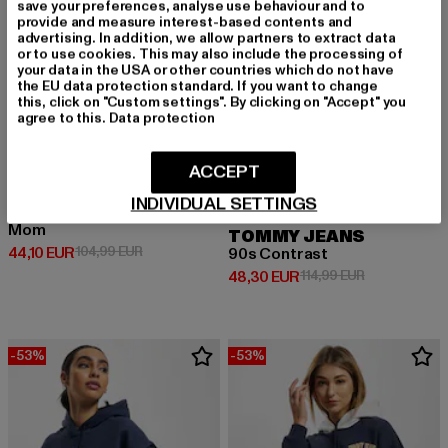
save your preferences, analyse use behaviour and to
provide and measure interest-based contents and
advertising. In addition, we allow partners to extract data
or to use cookies. This may also include the processing of
your data in the USA or other countries which do not have
the EU data protection standard. If you want to change
this, click on "Custom settings". By clicking on "Accept" you
agree to this.
Data protection
ACCEPT
INDIVIDUAL SETTINGS
TOMMY JEANS
Mom
TOMMY JEANS
Derzeitiger Preis: 44,10 EUR
Aktionspreis: 104,99 EUR
44,10 EUR
104,99 EUR
90s Contrast
Derzeitiger Preis: 48,30 EUR
Aktionspreis:
48,30 EUR
114,99 EUR
-53%
-53%