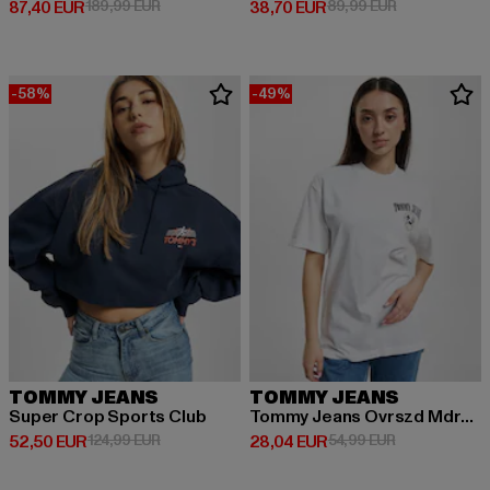
Derzeitiger Preis: 87,40 EUR
Aktionspreis: 189,99 EUR
Derzeitiger Preis: 38,70 EUR
Aktionspreis:
87,40 EUR
189,99 EUR
38,70 EUR
89,99 EUR
-58%
-49%
TOMMY JEANS
TOMMY JEANS
Super Crop Sports Club
Tommy Jeans Ovrszd Mdrn Prp 2
Derzeitiger Preis: 52,50 EUR
Aktionspreis: 124,99 EUR
Derzeitiger Preis: 28,04 EUR
Aktionspreis:
52,50 EUR
124,99 EUR
28,04 EUR
54,99 EUR