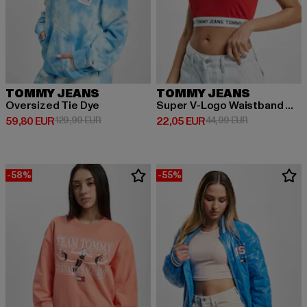
TOMMY JEANS
TOMMY JEANS
Oversized Tie Dye
Super V-Logo Waistband Crop
Derzeitiger Preis: 59,80 EUR
Aktionspreis: 129,99 EUR
Derzeitiger Preis: 22,05 EUR
Aktionspreis:
59,80 EUR
129,99 EUR
22,05 EUR
44,99 EUR
-58%
-55%