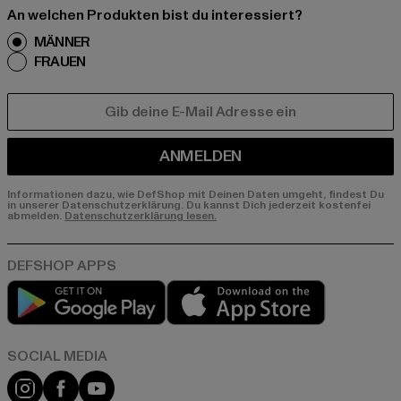
An welchen Produkten bist du interessiert?
MÄNNER
FRAUEN
E-MAIL
ANMELDEN
Informationen dazu, wie DefShop mit Deinen Daten umgeht, findest Du
in unserer Datenschutzerklärung. Du kannst Dich jederzeit kostenfei
abmelden.
Datenschutzerklärung lesen.
Play market
App store
Instagram
Facebook
YouTube