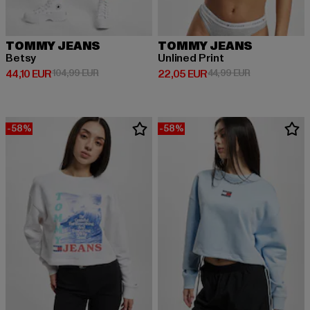
TOMMY JEANS
TOMMY JEANS
Betsy
Unlined Print
Derzeitiger Preis: 44,10 EUR
Aktionspreis: 104,99 EUR
Derzeitiger Preis: 22,05 EUR
Aktionspreis:
44,10 EUR
104,99 EUR
22,05 EUR
44,99 EUR
-58%
-58%