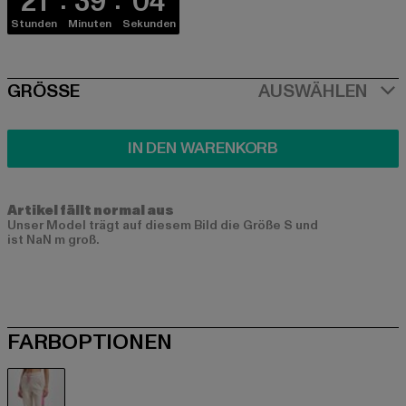
21
39
03
Stunden
Minuten
Sekunden
SIZE
GRÖSSE
AUSWÄHLEN
IN DEN WARENKORB
Artikel fällt normal aus
Unser Model trägt auf diesem Bild die Größe S und
ist NaN m groß.
FARBOPTIONEN