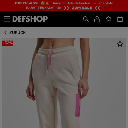
BIS ZU -65%
😲💥 Summer Sale Reloaded — absolute
Zum
Zum
RABATTESKALATION ❯❯
ZUM SALE
❮❮
Inhalt
Fußzeile
springen
springen
ZURÜCK
-53%