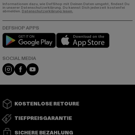
Informationen dazu, wie DefShop mit Deinen Daten umgeht, findest Du
in unserer Datenschutzerklärung. Du kannst Dich jederzeit kostenfei
abmelden.
Datenschutzerklärung lesen.
Play market
App store
Instagram
Facebook
YouTube
KOSTENLOSE RETOURE
TIEFPREISGARANTIE
SICHERE BEZAHLUNG