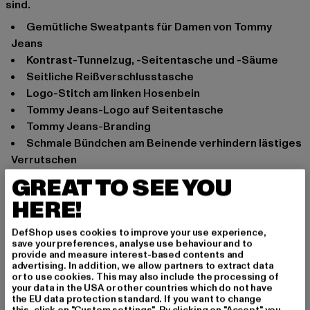
sind.
Gemütliche Sweatpants für Damen von Tommy
Jeans
Kontrast-Tunnelzug, -Seitentasche und -Säume
Seitliche Reißverschlusstasche
Logo-Stitch am linken Hosenbein
Tommy Jeans-Logo auf Seitentasche
Tommy Jeans-Branding
Schmale Bündchen am Beinende verhindern lästiges
Verrutschen
Stretch-Taillenbund mit Tunnelzug bietet
GREAT TO SEE YOU
hervorragenden Tragekomfort
HERE!
Bequeme Passform
Anlass: Alltag, Bequem, Sportlich, Freizeit
DefShop uses cookies to improve your use experience,
save your preferences, analyse use behaviour and to
Marke: Tommy Jeans
provide and measure interest-based contents and
Kat.: Trousers - Sweat
advertising. In addition, we allow partners to extract data
or to use cookies. This may also include the processing of
Farbe: grau
your data in the USA or other countries which do not have
Hersteller Farbe: smooth stone
the EU data protection standard. If you want to change
this, click on "Custom settings". By clicking on "Accept" you