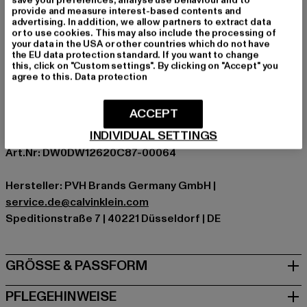
Ärmelart: Langarm
provide and measure interest-based contents and
Verschlussarten: Reißverschluss
advertising. In addition, we allow partners to extract data
or to use cookies. This may also include the processing of
Schnitt: Normal
your data in the USA or other countries which do not have
Marke: Tommy Jeans
the EU data protection standard. If you want to change
this, click on "Custom settings". By clicking on "Accept" you
Kat.: Übergangsjacken
agree to this.
Data protection
Farbe: blau
Hersteller Farbe: blue
ACCEPT
Materialzusammensetzung: 100% Polyester, 60%
INDIVIDUAL SETTINGS
Baumwolle, 40% Polyamid
Art.Nr: DW0DW12620C87-00064
Hersteller: PVH Brands Germany GmbH |
service.de@calvinklein.com
Speditionstraße 7 | 40221 Düsseldorf | DE
GRÖSSE & PASSFORM
PFLEGEHINWEISE