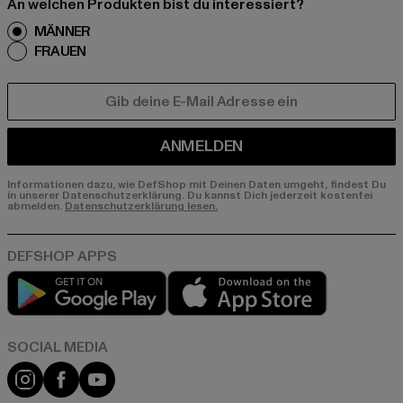
An welchen Produkten bist du interessiert?
MÄNNER
FRAUEN
E-MAIL
ANMELDEN
Informationen dazu, wie DefShop mit Deinen Daten umgeht, findest Du
in unserer Datenschutzerklärung. Du kannst Dich jederzeit kostenfei
abmelden.
Datenschutzerklärung lesen.
Play market
App store
Instagram
Facebook
YouTube