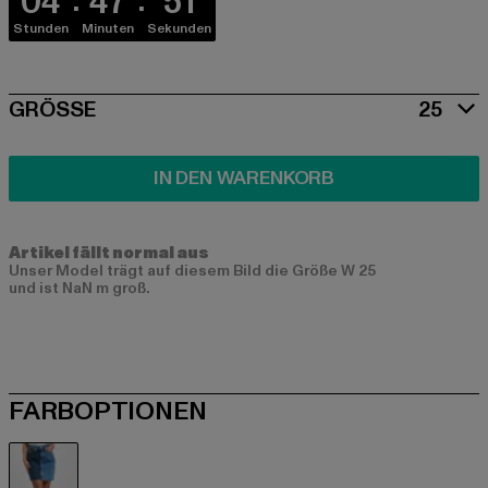
04
47
51
Stunden
Minuten
Sekunden
SIZE
GRÖSSE
25
IN DEN WARENKORB
Artikel fällt normal aus
Unser Model trägt auf diesem Bild die Größe W 25
und ist NaN m groß.
FARBOPTIONEN