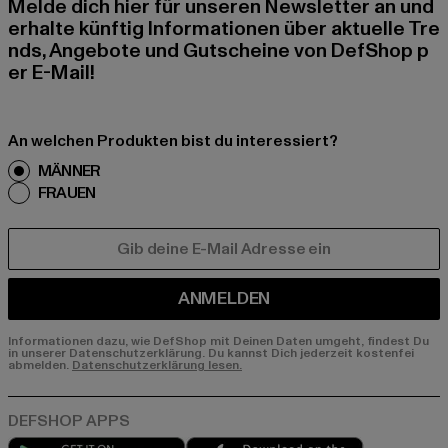
Melde dich hier für unseren Newsletter an und
erhalte künftig Informationen über aktuelle Tre
nds, Angebote und Gutscheine von DefShop p
er E-Mail!
An welchen Produkten bist du interessiert?
MÄNNER
FRAUEN
E-MAIL
ANMELDEN
Informationen dazu, wie DefShop mit Deinen Daten umgeht, findest Du
in unserer Datenschutzerklärung. Du kannst Dich jederzeit kostenfei
abmelden.
Datenschutzerklärung lesen.