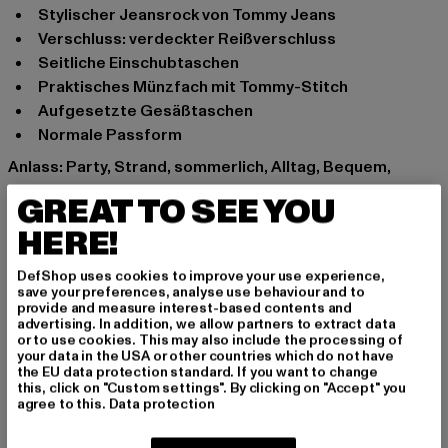
Stylischer Jeansrock von Tommy Jeans
Verschluss: verdeckter Reißverschluss
Seitliche Einschubtaschen
Praktisches Münzfach mit Tommy-Stitch
Aufgesetzte Gesäßtaschen
Normale Passform
Anlass: Party, Strand, sommerlich, Alltag, Bequem,
Freizeit
GREAT TO SEE YOU
Marke: Tommy Jeans
HERE!
Kat.: Midi Skirts
Farbe: blau
DefShop uses cookies to improve your use experience,
Hersteller Farbe: denim light
save your preferences, analyse use behaviour and to
provide and measure interest-based contents and
Materialzusammensetzung: 98% Baumwolle, 2%
advertising. In addition, we allow partners to extract data
Elasthan
or to use cookies. This may also include the processing of
your data in the USA or other countries which do not have
Art.Nr: DW0DW134071BK-05326
the EU data protection standard. If you want to change
this, click on "Custom settings". By clicking on "Accept" you
agree to this.
Data protection
Hersteller: PVH Brands Germany GmbH |
service.de@calvinklein.com