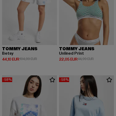
TOMMY JEANS
TOMMY JEANS
Betsy
Unlined Print
Derzeitiger Preis: 44,10 EUR
Aktionspreis: 104,99 EUR
Derzeitiger Preis: 22,05 EUR
Aktionspreis:
44,10 EUR
104,99 EUR
22,05 EUR
44,99 EUR
-58%
-58%