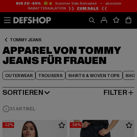
BIS ZU -65%
😲💥 Summer Sale Reloaded — absolute
Zum
Zum
Zum
RABATTESKALATION ❯❯
ZUM SALE
❮❮
Inhalt
Fußzeile
Produktraster
springen
springen
springen
TOMMY JEANS
APPAREL VON TOMMY
JEANS FÜR FRAUEN
OUTERWEAR
TROUSERS
SHIRTS & WOVEN TOPS
SHO
SORTIEREN
FILTER
BELIEBTESTE
31 ARTIKEL
-52%
-58%