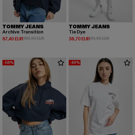
TOMMY JEANS
TOMMY JEANS
Archive Transition
Tie Dye
Derzeitiger Preis: 87,40 EUR
Aktionspreis: 189,99 EUR
Derzeitiger Preis: 38,70 EUR
Aktionspreis:
87,40 EUR
189,99 EUR
38,70 EUR
89,99 EUR
-58%
-49%