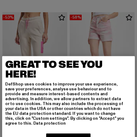
-53%
-58%
GREAT TO SEE YOU
HERE!
DefShop uses cookies to improve your use experience,
save your preferences, analyse use behaviour and to
provide and measure interest-based contents and
advertising. In addition, we allow partners to extract data
TOMMY JEANS
TOMMY JEANS
or to use cookies. This may also include the processing of
Tiny 1 Fleece
Mom
your data in the USA or other countries which do not have
the EU data protection standard. If you want to change
Derzeitiger Preis: 56,40 EUR
Aktionspreis: 119,99 EUR
Derzeitiger Preis: 44,10 EUR
Aktionspreis:
56,40 EUR
119,99 EUR
44,10 EUR
104,99 EUR
this, click on "Custom settings". By clicking on "Accept" you
agree to this.
Data protection