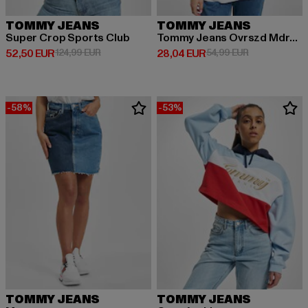
TOMMY JEANS
TOMMY JEANS
Super Crop Sports Club
Tommy Jeans Ovrszd Mdrn Prp 2
Derzeitiger Preis: 52,50 EUR
Aktionspreis: 124,99 EUR
Derzeitiger Preis: 28,04 EUR
Aktionspreis:
52,50 EUR
124,99 EUR
28,04 EUR
54,99 EUR
-58%
-53%
TOMMY JEANS
TOMMY JEANS