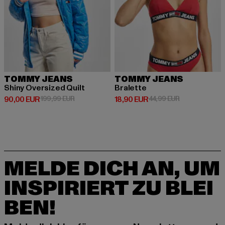
TOMMY JEANS
TOMMY JEANS
Shiny Oversized Quilt
Bralette
Derzeitiger Preis: 90,00 EUR
Aktionspreis: 199,99 EUR
Derzeitiger Preis: 18,90 EUR
Aktionspreis: 
90,00 EUR
199,99 EUR
18,90 EUR
44,99 EUR
MELDE DICH AN, UM
INSPIRIERT ZU BLEI
BEN!