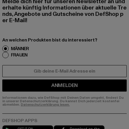
Melde dich hier für unseren Newsletter an und
erhalte künftig Informationen über aktuelle Tre
nds, Angebote und Gutscheine von DefShop p
er E-Mail!
An welchen Produkten bist du interessiert?
MÄNNER
FRAUEN
E-MAIL
ANMELDEN
Informationen dazu, wie DefShop mit Deinen Daten umgeht, findest Du
in unserer Datenschutzerklärung. Du kannst Dich jederzeit kostenfei
abmelden.
Datenschutzerklärung lesen.
Play market
App store