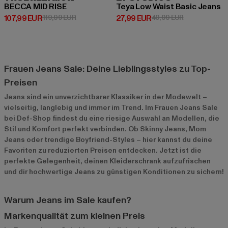
BECCA MID RISE
Teya Low Waist Basic Jeans
Derzeitiger Preis: 107,99 EUR
Aktionspreis: 119,99 EUR
Derzeitiger Preis: 27,99 EUR
Aktionspreis:
107,99 EUR
119,99 EUR
27,99 EUR
49,99 EUR
Frauen Jeans Sale: Deine Lieblingsstyles zu Top-
Preisen
Jeans sind ein unverzichtbarer Klassiker in der Modewelt –
vielseitig, langlebig und immer im Trend. Im Frauen Jeans Sale
bei Def-Shop findest du eine riesige Auswahl an Modellen, die
Stil und Komfort perfekt verbinden. Ob Skinny Jeans, Mom
Jeans oder trendige Boyfriend-Styles – hier kannst du deine
Favoriten zu reduzierten Preisen entdecken. Jetzt ist die
perfekte Gelegenheit, deinen Kleiderschrank aufzufrischen
und dir hochwertige Jeans zu günstigen Konditionen zu sichern!
Warum Jeans im Sale kaufen?
Markenqualität zum kleinen Preis