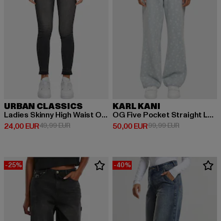
URBAN CLASSICS
KARL KANI
Ladies Skinny High Waist Open Hem Jeans
OG Five Pocket Straight Leg
Derzeitiger Preis: 24,00 EUR
Aktionspreis: 49,99 EUR
Derzeitiger Preis: 50,00 EUR
Aktionspreis:
24,00 EUR
49,99 EUR
50,00 EUR
99,99 EUR
-25%
-40%