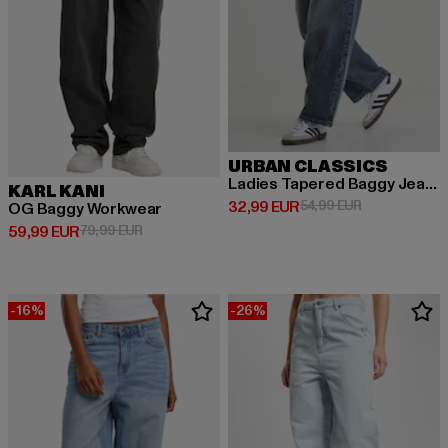
URBAN CLASSICS
Ladies Tapered Baggy Jeans
KARL KANI
Derzeitiger Preis: 32,99 EUR
Aktionspreis:
32,99 EUR
54,99 EUR
OG Baggy Workwear
Derzeitiger Preis: 59,99 EUR
Aktionspreis: 79,99 EUR
59,99 EUR
79,99 EUR
-16%
-26%