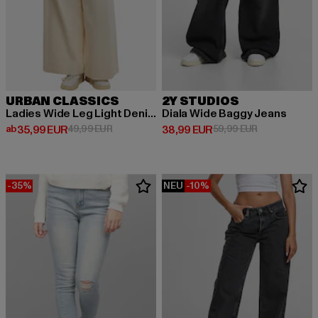
URBAN CLASSICS
2Y STUDIOS
Ladies Wide Leg Light Denim Pants
Diala Wide Baggy Jeans
Derzeitiger Preis: ab 35,99 EUR
Aktionspreis: 49,99 EUR
Derzeitiger Preis: 38,99 EUR
Aktionspreis:
ab
35,99 EUR
49,99 EUR
38,99 EUR
59,99 EUR
-35%
NEU
-10%