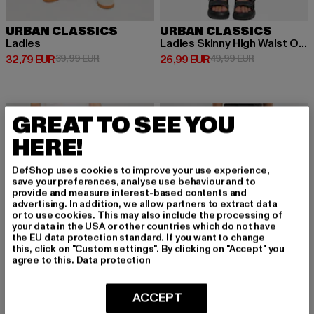
URBAN CLASSICS
URBAN CLASSICS
Ladies
Ladies Skinny High Waist Open Hem Jeans
Derzeitiger Preis: 32,79 EUR
Aktionspreis: 39,99 EUR
Derzeitiger Preis: 26,99 EUR
Aktionspreis:
32,79 EUR
39,99 EUR
26,99 EUR
49,99 EUR
-10%
-10%
GREAT TO SEE YOU
HERE!
DefShop uses cookies to improve your use experience,
save your preferences, analyse use behaviour and to
provide and measure interest-based contents and
advertising. In addition, we allow partners to extract data
or to use cookies. This may also include the processing of
your data in the USA or other countries which do not have
the EU data protection standard. If you want to change
this, click on "Custom settings". By clicking on "Accept" you
agree to this.
Data protection
ACCEPT