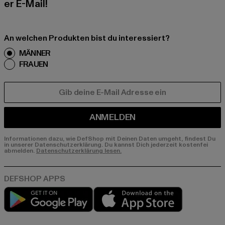
er E-Mail!
An welchen Produkten bist du interessiert?
MÄNNER
FRAUEN
E-MAIL
ANMELDEN
Informationen dazu, wie DefShop mit Deinen Daten umgeht, findest Du
in unserer Datenschutzerklärung. Du kannst Dich jederzeit kostenfei
abmelden.
Datenschutzerklärung lesen.
Play market
App store