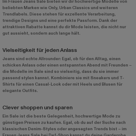
Im Frauen Jeans Sale bieten wir dir hochwertige Modelle von
beliebten Marken wie Only, Urban Classics und weiteren
Trendlabels. Diese stehen für exzellente Verarbeitung,
trendige Designs und eine perfekte Passform. Dank der
attraktiven Rabatte kannst du dir Mode leisten, die nicht nur
gut aussieht, sondern auch lange hält.
Vielseitigkeit für jeden Anlass
Jeans sind echte Allrounder: Egal, ob für den Alltag, einen
schicken Anlass oder einen entspannten Abend mit Freunden –
die Modelle im Sale sind so vielseitig, dass du sie immer
passend stylen kannst. Kombiniere sie mit Sneakers und T-
Shirts für einen Casual-Look oder mit Heels und Blusen für
elegante Outfits.
Clever shoppen und sparen
Ein Sale ist die beste Gelegenheit, hochwertige Mode zu
günstigen Preisen zu kaufen. Egal, ob du auf der Suche nach
klassischen Denim-Styles oder angesagten Trends bist – im
Frauen Jeans Sale bei Def-Shop kannst du deine Garderobe