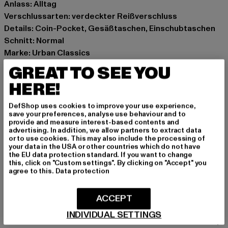
Anlass: Alltag
Verschlussarten: verdeckter Reißverschluss
Details: Coin-Pocket, Gesäßtaschen, Einschubtaschen
Schnitt: Normal
Marke: Urban Classics
Kat.: Bekleidung
GREAT TO SEE YOU
Farbe: blau
HERE!
Hersteller Farbe: mid deep blue washed
Materialzusammensetzung: 100% Baumwolle
DefShop uses cookies to improve your use experience,
Art.Nr: TB8142-19924
save your preferences, analyse use behaviour and to
provide and measure interest-based contents and
advertising. In addition, we allow partners to extract data
Hersteller: TB International GmbH |
info@tbint.de
or to use cookies. This may also include the processing of
your data in the USA or other countries which do not have
Dr.-Robert-Murjahn-Straße 7 | 64372 Ober-Ramstadt |
the EU data protection standard. If you want to change
DE
this, click on "Custom settings". By clicking on "Accept" you
agree to this.
Data protection
GRÖSSE & PASSFORM
ACCEPT
INDIVIDUAL SETTINGS
PFLEGEHINWEISE